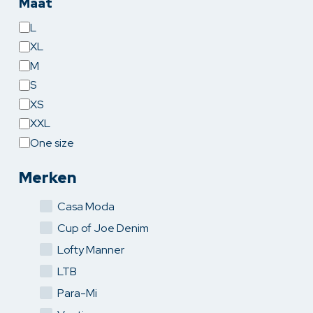
Maat
Maat
L
XL
M
S
XS
XXL
One size
Merken
Casa Moda
Cup of Joe Denim
Lofty Manner
LTB
Para-Mi