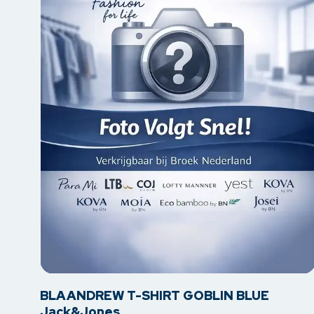
op
de
productpagina
Dit
BLAANDREW T-SHIRT GOBLIN BLUE
product
Jack&Jones