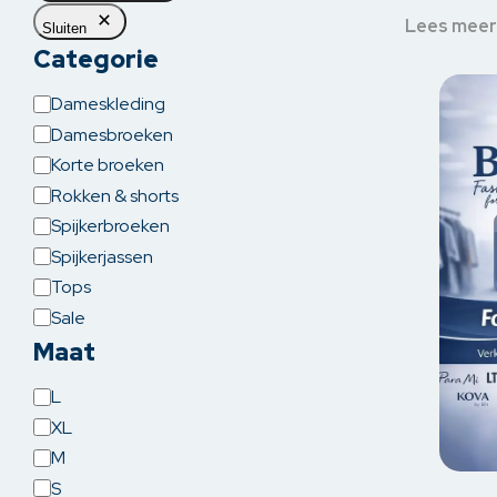
Skorts
Lees meer
Sluiten
Categorie
Jogger
Categorie
Dameskleding
Damesbroeken
Korte broeken
Rokken & shorts
Spijkerbroeken
Spijkerjassen
Tops
Sale
Maat
Maat
L
Dit
XL
produc
M
heeft
S