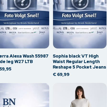
Dit
oduct
product
eft
heeft
erdere
meerdere
erra Alexa Wash 55987
Sophia black VT High
iaties.
variaties.
de leg W27 LTB
Waist Regular Length
Reshape 5 Pocket Jeans
ze
Deze
59,95
tie
optie
€
69,99
n
kan
kozen
gekozen
rden
worden
op
de