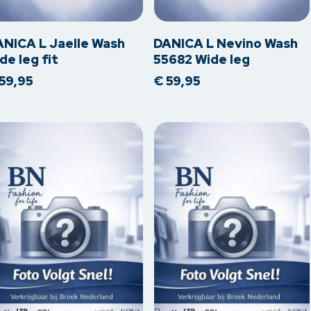
oduct
product
eft
heeft
erdere
meerdere
ANICA L Jaelle Wash
DANICA L Nevino Wash
iaties.
variaties.
de leg fit
55682 Wide leg
ze
Deze
59,95
€
59,95
tie
optie
n
kan
kozen
gekozen
rden
worden
op
de
oductpagina
productpagina