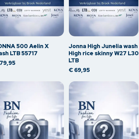
Dit
oduct
product
eft
heeft
erdere
meerdere
ONNA 500 Aelin X
Jonna High Junelia wash
iaties.
variaties.
ash LTB 55717
High rice skinny W27 L30
LTB
ze
Deze
79,95
tie
optie
€
69,95
n
kan
kozen
gekozen
rden
worden
op
de
oductpagina
productpagina