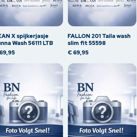
Dit
oduct
product
eft
heeft
erdere
meerdere
AN X spijkerjasje
FALLON 201 Taila wash
iaties.
variaties.
nna Wash 56111 LTB
slim fit 55598
ze
Deze
69,95
€
69,95
tie
optie
n
kan
kozen
gekozen
rden
worden
op
de
oductpagina
productpagina