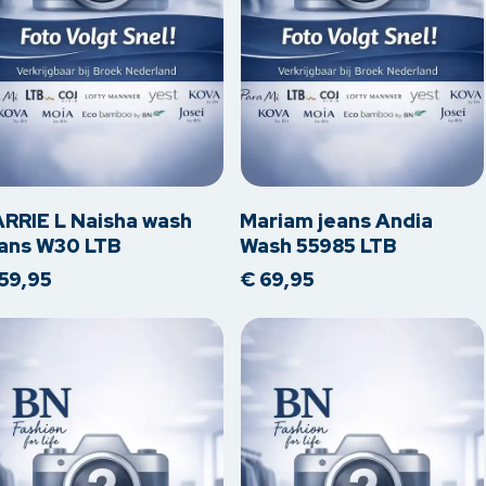
Dit
oduct
product
eft
heeft
erdere
meerdere
RRIE L Naisha wash
Mariam jeans Andia
iaties.
variaties.
eans W30 LTB
Wash 55985 LTB
ze
Deze
59,95
€
69,95
tie
optie
n
kan
kozen
gekozen
rden
worden
op
de
oductpagina
productpagina