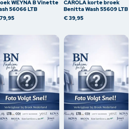
erdere
meerdere
roek WEYNA B Vinette
CAROLA korte broek
iaties.
variaties.
ash 56066 LTB
Benitta Wash 55609 LTB
ze
Deze
79,95
€
39,95
tie
optie
n
kan
kozen
gekozen
rden
worden
op
de
oductpagina
productpagina
Dit