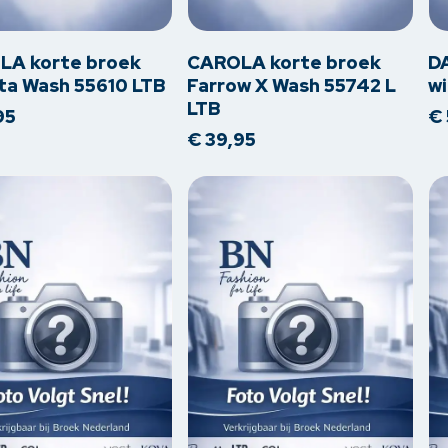
t
product
pr
heeft
he
re
meerdere
me
LA korte broek
CAROLA korte broek
D
s.
variaties.
var
ta Wash 55610 LTB
Farrow X Wash 55742 L
wi
LTB
Deze
De
95
€
optie
op
€
39,95
kan
ka
en
gekozen
ge
worden
wo
op
op
de
de
tpagina
productpagina
pr