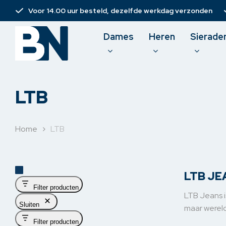
Skip
Voor 14.00 uur besteld, dezelfde werkdag verzonden
to
main
Dames
Heren
Sierade
content
LTB
Home
LTB
Damesb
Spijker
Jurken
LTB JEA
Filter producten
Rokken 
LTB Jeans i
Sluiten
maar wereld
Korte b
Filter producten