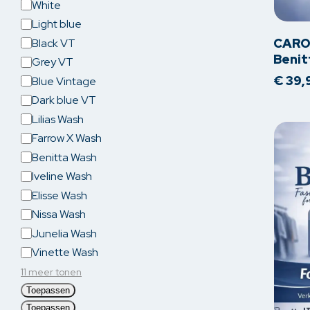
White
produc
heeft
Light blue
meerde
CARO
Black VT
variatie
Benit
Grey VT
Deze
€
39,
Blue Vintage
optie
Dark blue VT
kan
Lilias Wash
gekoz
Farrow X Wash
worden
Benitta Wash
op
Iveline Wash
de
Elisse Wash
produc
Nissa Wash
Junelia Wash
Vinette Wash
11 meer tonen
Toepassen
Toepassen