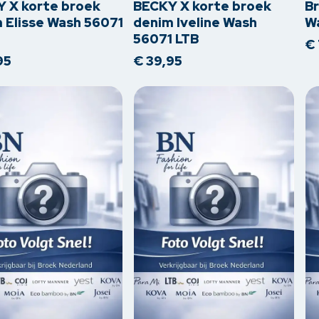
re
meerdere
me
 X korte broek
BECKY X korte broek
B
s.
variaties.
var
 Elisse Wash 56071
denim Iveline Wash
W
56071 LTB
Deze
De
€
optie
op
95
€
39,95
kan
ka
en
gekozen
ge
worden
wo
op
op
de
de
tpagina
productpagina
pr
Dit
Dit