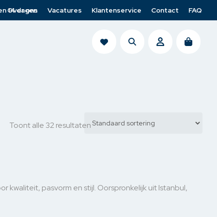
en 14 dagen
Over ons
Vacatures
Klantenservice
Contact
FAQ
search
account
Riemen
Cup of Joe heren
Lofty Manner
Toont alle 32 resultaten
Sjaal
Jack & Jones
Cup of Joe Denim
Tassen
Venti
Para-Mi
Armbanden
Casa Moda
LTB
waliteit, pasvorm en stijl. Oorspronkelijk uit Istanbul,
Haarclips
Ydence