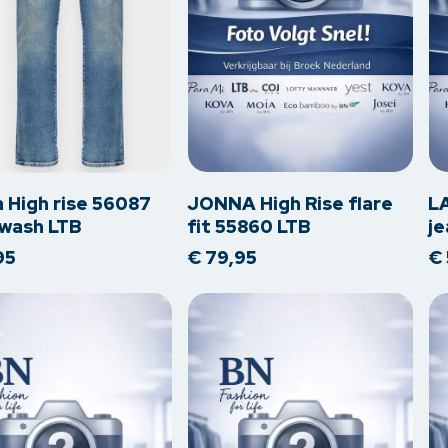
Dit
Dit
t
product
pr
heeft
he
re
meerdere
me
 High rise 56087
JONNA High Rise flare
LA
s.
variaties.
var
s wash LTB
fit 55860 LTB
j
Deze
De
95
€
79,95
€
optie
op
kan
ka
en
gekozen
ge
worden
wo
op
op
de
de
tpagina
productpagina
pr