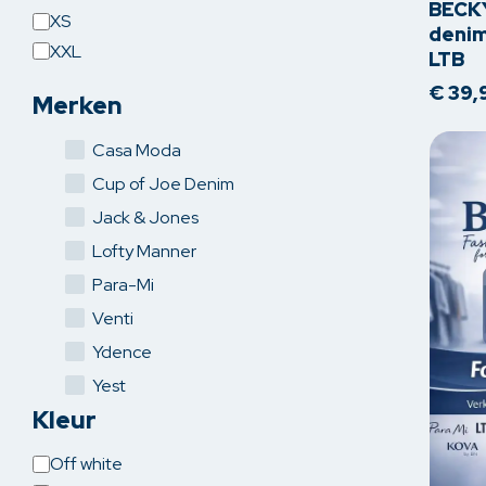
meerde
BECKY
XS
variatie
denim
XXL
LTB
Deze
optie
€
39,
Merken
kan
gekoz
Casa Moda
worden
Cup of Joe Denim
op
Jack & Jones
de
produc
Lofty Manner
Para-Mi
Venti
Ydence
Yest
Kleur
Kleur
Off white
Dit