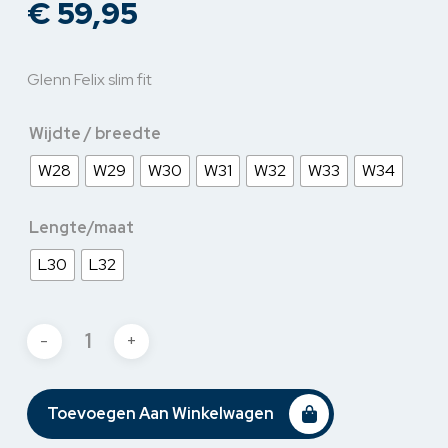
€
59,95
Glenn Felix slim fit
Wijdte / breedte
W28
W29
W30
W31
W32
W33
W34
Lengte/maat
L30
L32
Toevoegen Aan Winkelwagen