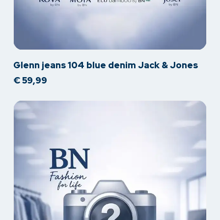
Dit
Glenn jeans 104 blue denim Jack & Jones
product
€
59,99
heeft
meerdere
variaties.
Deze
optie
kan
gekozen
worden
op
de
productpagina