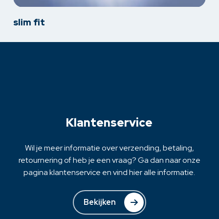
Dit
slim fit
product
heeft
meerdere
variaties.
Deze
optie
kan
gekozen
Klantenservice
worden
op
de
Wil je meer informatie over verzending, betaling,
productpagina
retournering of heb je een vraag? Ga dan naar onze
pagina klantenservice en vind hier alle informatie.
Bekijken