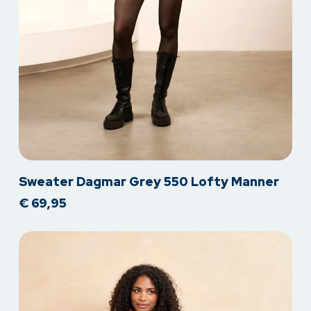
Dit
Sweater Dagmar Grey 550 Lofty Manner
product
€
69,95
heeft
meerdere
variaties.
Deze
optie
kan
gekozen