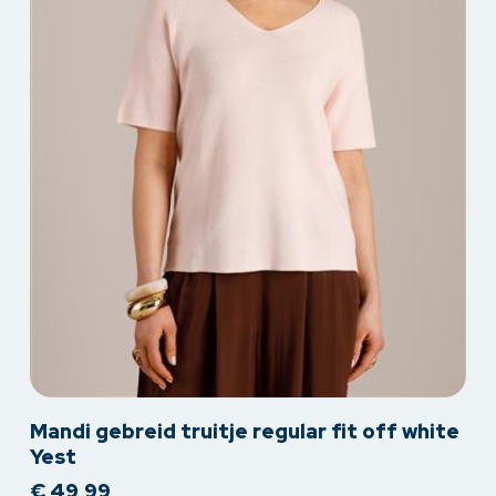
productpagina
Dit
Mandi gebreid truitje regular fit off white
product
Yest
heeft
€
49,99
meerdere