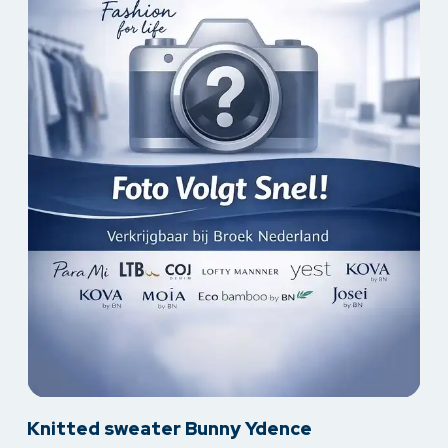
de
productpagina
Dit
Knitted sweater Bunny Ydence
product