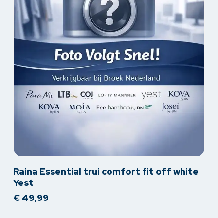
Dit
Raina Essential trui comfort fit off white
product
Yest
heeft
€
49,99
meerdere
variaties.