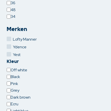
36
48
34
Merken
Lofty Manner
Ydence
Yest
Kleur
Kleur
Off white
Black
Pink
Grey
Dark brown
Ecru
Light blue