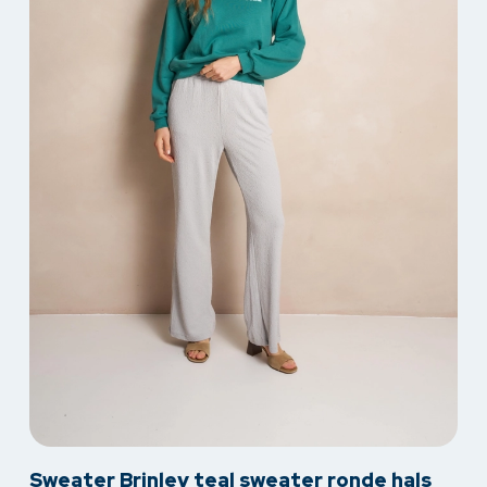
productpagina
Dit
Sweater Brinley teal sweater ronde hals
product