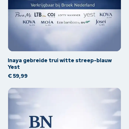
Dit
Inaya gebreide trui witte streep-blauw
product
Yest
heeft
€
59,99
meerdere
variaties.
Deze
optie
kan
gekozen
worden
op