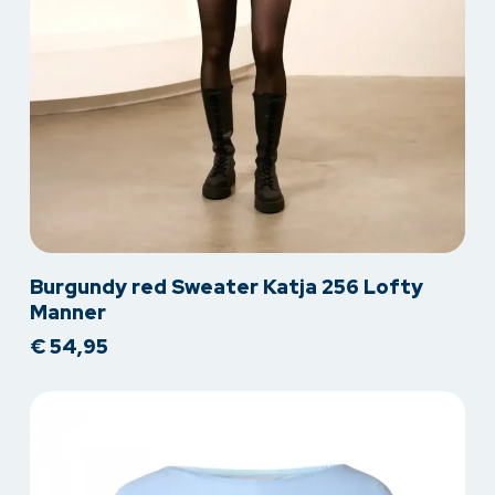
Dit
Burgundy red Sweater Katja 256 Lofty
product
Manner
heeft
€
54,95
meerdere
variaties.
Deze
optie
kan
gekozen