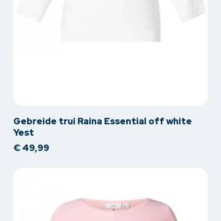
Dit
Gebreide trui Raina Essential off white
product
Yest
heeft
€
49,99
meerdere
variaties.
Deze
optie
kan
gekozen