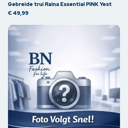
Gebreide trui Raina Essential PINK Yest
product
€
49,99
heeft
meerdere
variaties.
Deze
optie
kan
gekozen
worden
op
de
productpagina