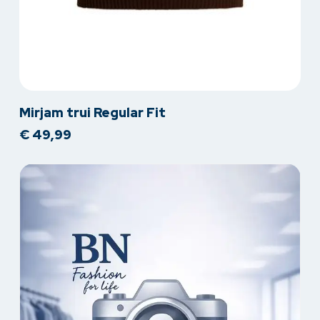
Dit
Mirjam trui Regular Fit
product
€
49,99
heeft
meerdere
variaties.
Deze
optie
kan
gekozen
worden
op
de
productpagina