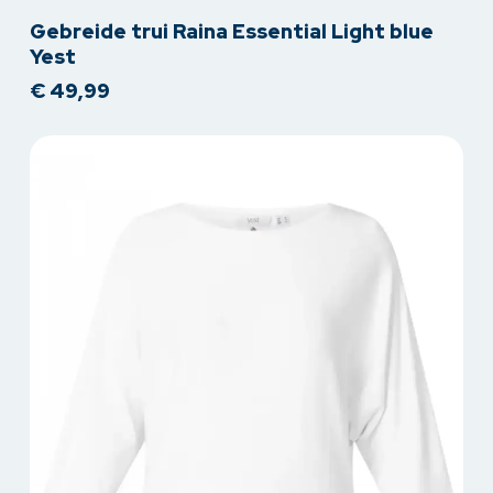
Dit
Gebreide trui Raina Essential Light blue
product
Yest
heeft
€
49,99
meerdere
variaties.
Deze
optie
kan
gekozen
worden
op
de
productpagina