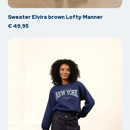
Dit
Sweater Elvira brown Lofty Manner
product
€
49,95
heeft
meerdere
variaties.
Deze
optie
kan
gekozen
worden
op
de
productpagina