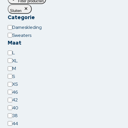
Filter producten
Sluiten
Categorie
Categorie
Dameskleding
Sweaters
Maat
Maat
L
XL
M
S
XS
46
42
40
38
44