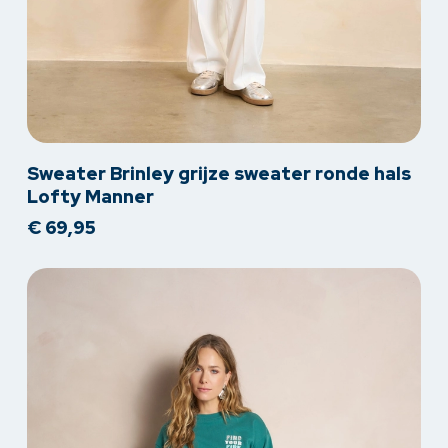
Dit
Sweater Brinley grijze sweater ronde hals
product
Lofty Manner
heeft
€
69,95
meerdere
variaties.
Deze
optie
kan
gekozen
worden
op
de