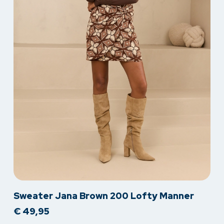
Dit
Sweater Jana Brown 200 Lofty Manner
product
€
49,95
heeft
meerdere