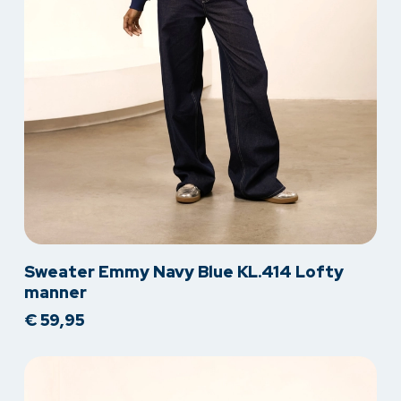
Dit
Sweater Emmy Navy Blue KL.414 Lofty
product
manner
heeft
€
59,95
meerdere
variaties.
Deze
optie