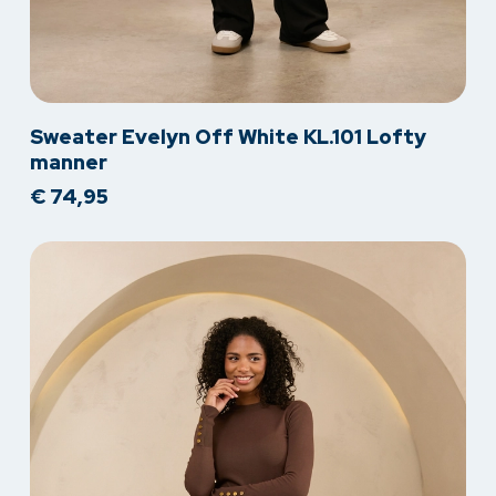
Dit
Sweater Evelyn Off White KL.101 Lofty
product
manner
heeft
€
74,95
meerdere
variaties.
Deze
optie
kan
gekozen
worden
op
de
productpagina