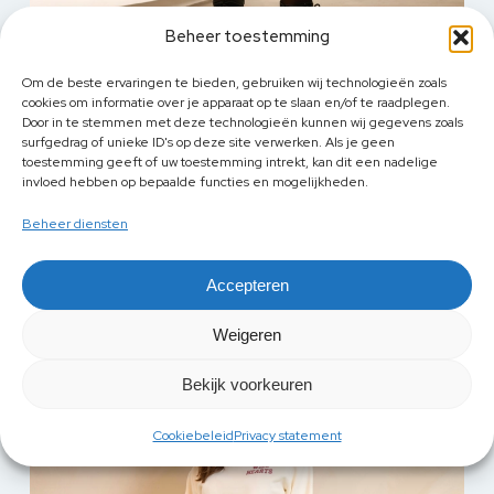
Beheer toestemming
Om de beste ervaringen te bieden, gebruiken wij technologieën zoals
cookies om informatie over je apparaat op te slaan en/of te raadplegen.
Door in te stemmen met deze technologieën kunnen wij gegevens zoals
surfgedrag of unieke ID's op deze site verwerken. Als je geen
toestemming geeft of uw toestemming intrekt, kan dit een nadelige
invloed hebben op bepaalde functies en mogelijkheden.
Dit
Sweater Katja Black 600 Lofty Manner
product
Beheer diensten
€
54,95
heeft
meerdere
Accepteren
variaties.
Deze
Weigeren
optie
kan
Bekijk voorkeuren
gekozen
worden
Cookiebeleid
Privacy statement
op
de