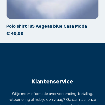
Dit
Polo shirt 185 Aegean blue Casa Moda
product
€
49,99
heeft
meerdere
variaties.
Deze
optie
kan
gekozen
worden
op
Klantenservice
de
productpagina
Wil je meer informatie over verzending, betaling,
retournering of heb je een vraag? Ga dan naar onze