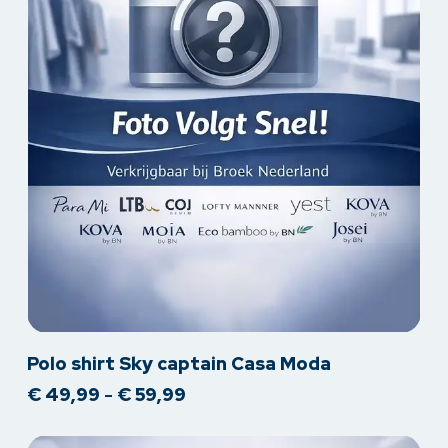
productpagina
Dit
Polo shirt Sky captain Casa Moda
product
Prijsklasse:
€
49,99
-
€
59,99
heeft
€ 49,99
meerdere
tot
variaties.