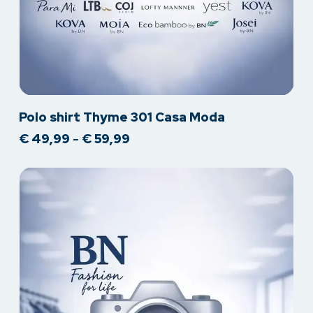
Dit
Polo shirt Thyme 301 Casa Moda
product
Prijsklasse:
€
49,99
-
€
59,99
heeft
€ 49,99
meerdere
tot
variaties.
€ 59,99
Deze
optie
kan
gekozen
worden
op
de