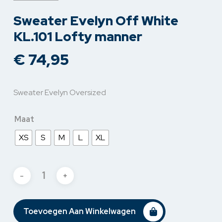
Sweater Evelyn Off White
KL.101 Lofty manner
€
74,95
Sweater Evelyn Oversized
Maat
XS
S
M
L
XL
Toevoegen Aan Winkelwagen