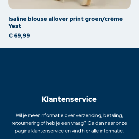
Dit
Isaline blouse allover print groen/crème
product
Yest
heeft
€
69,99
meerdere
variaties.
Deze
optie
kan
gekozen
worden
op
Klantenservice
de
productpagina
Wil je meer informatie over verzending, betaling,
retournering of heb je een vraag? Ga dan naar onze
pagina klantenservice en vind hier alle informatie.