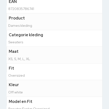
EAN
8720835786741
Product
Dames kleding
Categorie kleding
Sweaters
Maat
XS, S, M, L, XL
Fit
Oversized
Kleur
Off white
Model en Fit
Sweater Evelyn Oversized