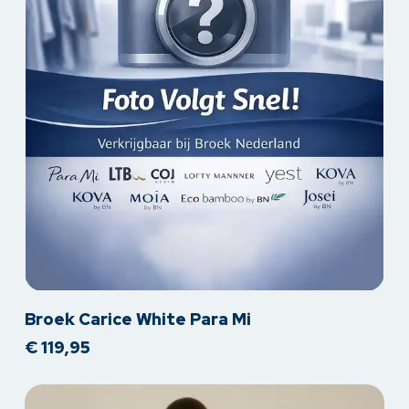
Dit
Broek Carice White Para Mi
product
€
119,95
heeft
meerdere
variaties.