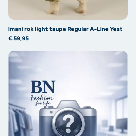
Dit
Imani rok light taupe Regular A-Line Yest
product
€
59,95
heeft
meerdere
variaties.
Deze
optie
kan
gekozen
worden
op
de
productpagina