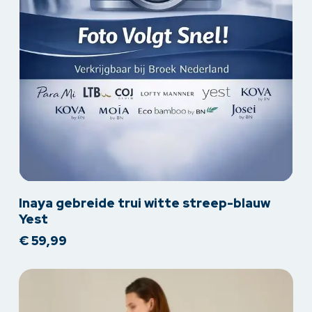
Dit
Inaya gebreide trui witte streep-blauw
product
Yest
heeft
€
59,99
meerdere
variaties.
Deze
optie
kan