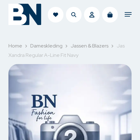
Skip
search
account
Menu
to
main
content
Home
Dameskleding
Jassen & Blazers
Jas
Xandra Regular A-Line Fit Navy