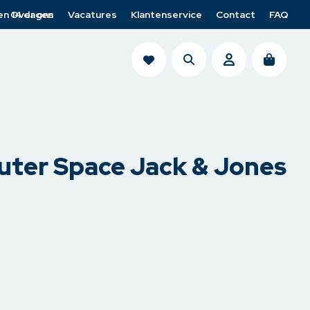
en 14 dagen
Over ons
Vacatures
Klantenservice
Contact
FAQ
search
account
uter Space Jack & Jones
n
Cup of Joe heren
Lofty Manner
Jack & Jones
Cup of Joe Denim
Venti
Para-Mi
nden
Casa Moda
LTB
ps
Ydence