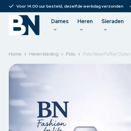
Skip
Voor 14.00 uur besteld, dezelfde werkdag verzonden
to
main
Dames
Heren
Sieraden
content
Home
Heren kleding
Polo
Polo New Puffer Outer
Damesbroeken
T-shirt
Spijkerbroeken
Polo
Jurken
Pullove
Rokken & short
Sweate
Korte broeken
Overh