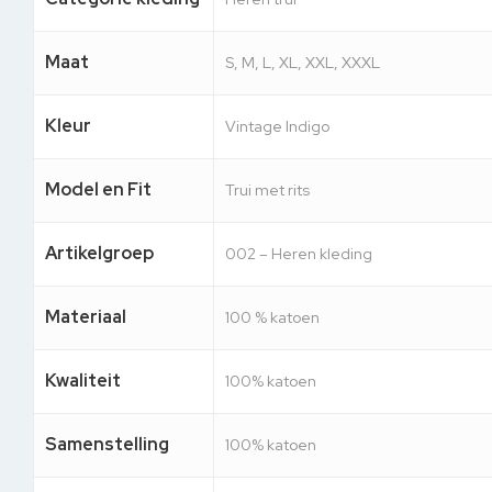
Maat
S, M, L, XL, XXL, XXXL
Kleur
Vintage Indigo
Model en Fit
Trui met rits
Artikelgroep
002 – Heren kleding
Materiaal
100 % katoen
Kwaliteit
100% katoen
Samenstelling
100% katoen