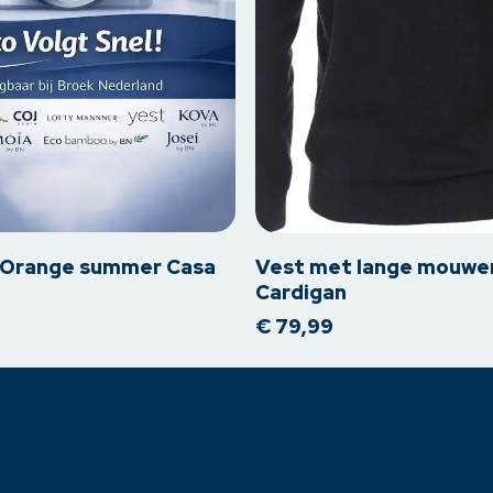
Dit
product
heeft
meerdere
t Orange summer Casa
Vest met lange mouwe
variaties.
Cardigan
Deze
€
79,99
optie
kan
gekozen
worden
op
de