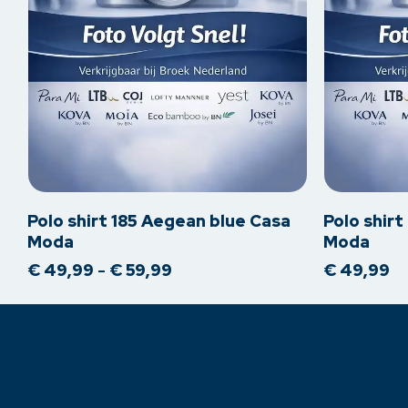
Dit
Dit
product
product
heeft
heeft
meerdere
meerdere
Polo shirt 185 Aegean blue Casa
Polo shir
variaties.
variaties.
Moda
Moda
Deze
Deze
Prijsklasse:
€
49,99
-
€
59,99
€
49,99
optie
optie
€ 49,99
kan
tot
kan
€ 59,99
gekozen
gekozen
worden
worden
op
op
de
de