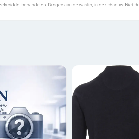
ekmiddel behandelen. Drogen aan de waslijn, in de schaduw. Niet drog