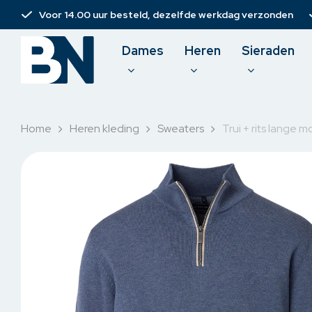
Skip
Voor 14.00 uur besteld, dezelfde werkdag verzonden
to
main
Dames
Heren
Sieraden
content
Home
Heren kleding
Sweaters
Trui + rits lange 
Damesbroeken
T-shirt
Spijkerbroeken
Polo
Jurken
Pullove
Rokken & short
Sweate
Korte broeken
Overh