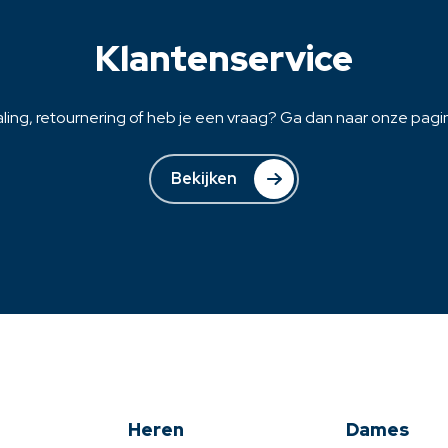
na
productpagina
Klantenservice
ling, retournering of heb je een vraag? Ga dan naar onze pagina
Bekijken
Heren
Dames