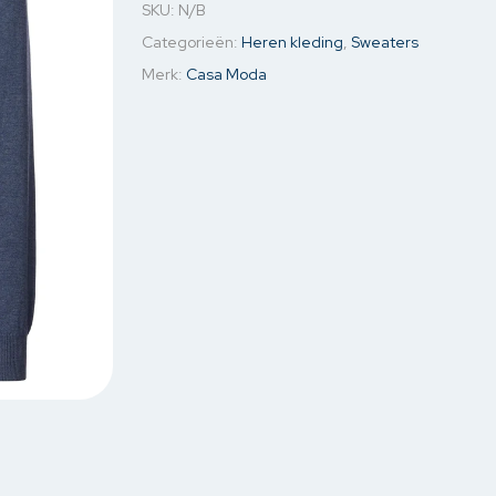
SKU:
N/B
jassen
Jassen & Blazers
Ondergoed
Kettin
Categorieën:
Heren kleding
,
Sweaters
& Blazers
Spijkerjassen
Mouw o
Merk:
Casa Moda
Sweaters
Oorbel