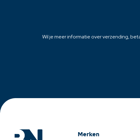
productpagina
productpagi
Wil je meer informatie over verzending, beta
Merken