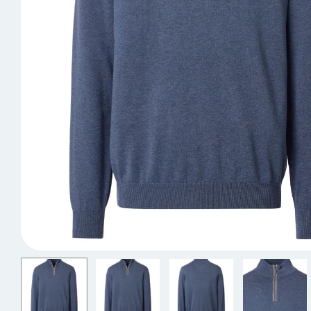
Skorts
Spijker
Joggers
Jassen 
Vesten