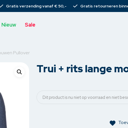
Gratis verzending vanaf € 50,-
Gratis retourneren binn
Nieuw
Sale
mouwen Pullover
Trui + rits lange 
s
T-shirts
Broeken
Rieme
Tops
Spijkerbroeken
Sjaal
rs
Blouses
Chino’s
Tassen
Dit product is nu niet op voorraad en niet bes
s
rs
Gilets
Pantalons
Armba
emden
Vesten
Korte broeken
Haarcli
Toev