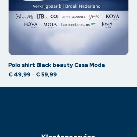
Dit
Polo shirt Black beauty Casa Moda
product
Prijsklasse:
€
49,99
-
€
59,99
heeft
€ 49,99
meerdere
tot
variaties.
€ 59,99
Deze
optie
kan
gekozen
worden
op