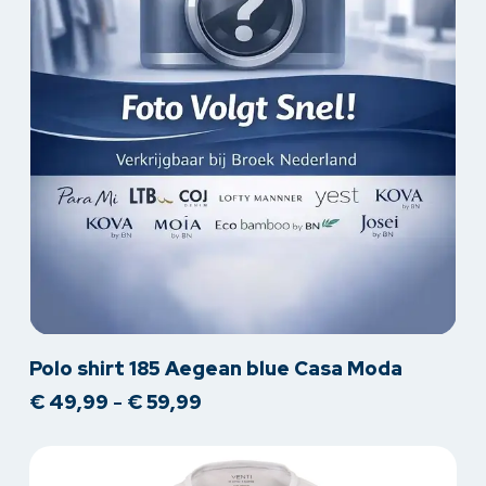
Dit
Polo shirt 185 Aegean blue Casa Moda
product
Prijsklasse:
€
49,99
-
€
59,99
heeft
€ 49,99
meerdere
tot
variaties.
€ 59,99
Deze