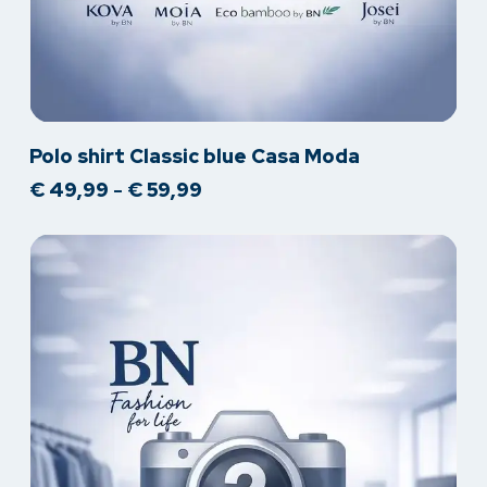
Dit
Polo shirt Classic blue Casa Moda
product
Prijsklasse:
€
49,99
-
€
59,99
heeft
€ 49,99
meerdere
tot
variaties.
€ 59,99
Deze
optie
kan
gekozen
worden
op
de
productpagina