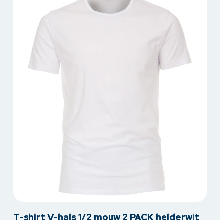
optie
kan
gekozen
worden
op
de
productpagina
Dit
T-shirt V-hals 1/2 mouw 2 PACK helderwit
product