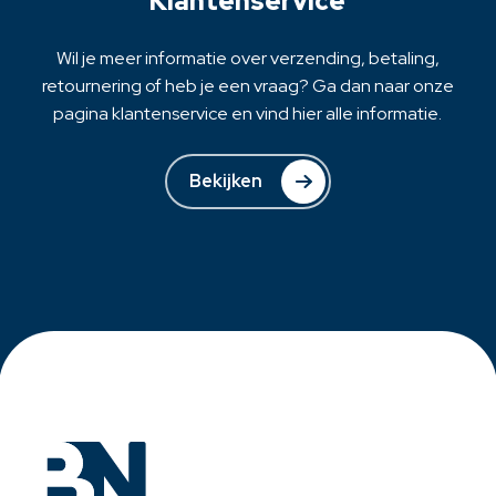
Klantenservice
de
productpagina
Wil je meer informatie over verzending, betaling,
retournering of heb je een vraag? Ga dan naar onze
pagina klantenservice en vind hier alle informatie.
Bekijken