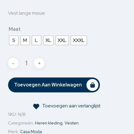
Vest lange mouw
Maat
S
M
L
XL
XXL
XXXL
Toevoegen Aan Winkelwagen
Toevoegen aan verlanglijst
SKU:
N/B
Categorieën:
Heren kleding
,
Vesten
Merk:
Casa Moda