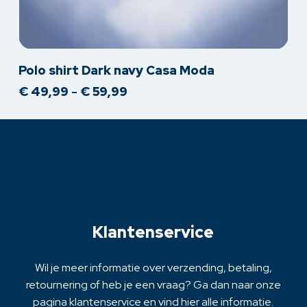
Dit
Polo shirt Dark navy Casa Moda
product
Prijsklasse:
€
49,99
-
€
59,99
heeft
€ 49,99
meerdere
tot
variaties.
€ 59,99
Deze
optie
kan
gekozen
worden
op
Klantenservice
de
productpagina
Wil je meer informatie over verzending, betaling,
retournering of heb je een vraag? Ga dan naar onze
pagina klantenservice en vind hier alle informatie.