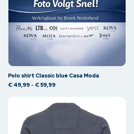
Dit
Polo shirt Classic blue Casa Moda
product
Prijsklasse:
€
49,99
-
€
59,99
heeft
€ 49,99
meerdere
tot
variaties.
€ 59,99
Deze
optie
kan
gekozen