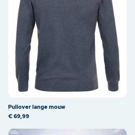
worden
op
de
productpagina
Dit
Pullover lange mouw
product
€
69,99
heeft
meerdere
variaties.