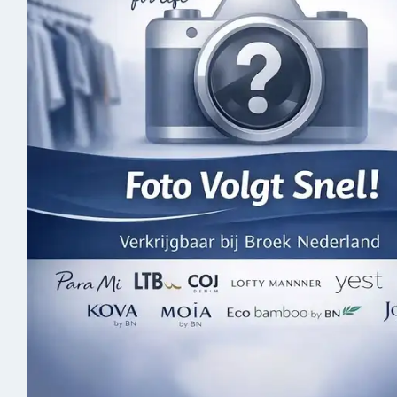
Skorts
Spijker
Joggers
Jassen 
Vesten