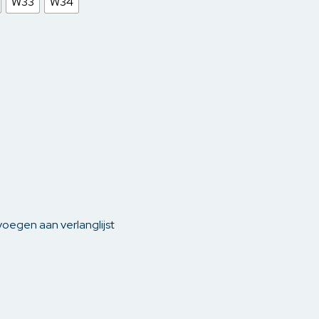
W33
W34
gen
Yest
phouders
len
oegen aan verlanglijst