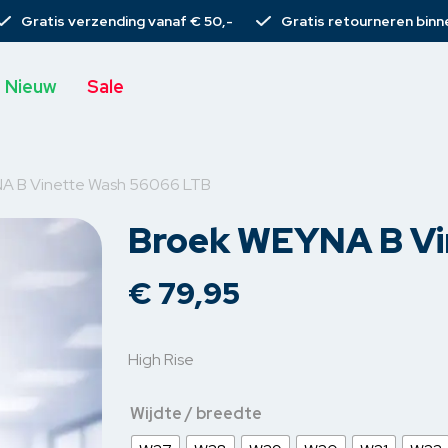
Gratis verzending vanaf € 50,-
Gratis retourneren binn
Nieuw
Sale
A B Vinette Wash 56066 LTB
Broek WEYNA B Vi
s
T-shirts
Broeken
Rieme
€
79,95
Tops
Spijkerbroeken
Sjaal
rs
Blouses
Chino’s
Tassen
High Rise
s
rs
Gilets
Pantalons
Armba
Wijdte / breedte
emden
Vesten
Korte broeken
Haarcli