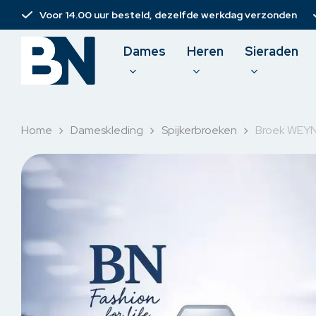
Skip
Voor 14.00 uur besteld, dezelfde werkdag verzonden
to
main
Dames
Heren
Sieraden
content
Home
Dameskleding
Spijkerbroeken
Broek WEYN
Damesbroeken
T-shirt
Spijkerbroeken
Polo
Jurken
Pullove
Rokken & short
Sweate
Korte broeken
Overh