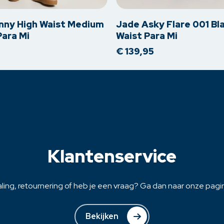
heeft
meerdere
inny High Waist Medium
Jade Asky Flare 001 Bl
variaties.
Para Mi
Waist Para Mi
Deze
€
139,95
optie
kan
gekozen
worden
op
de
na
productpagina
Klantenservice
ling, retournering of heb je een vraag? Ga dan naar onze pagina
Bekijken