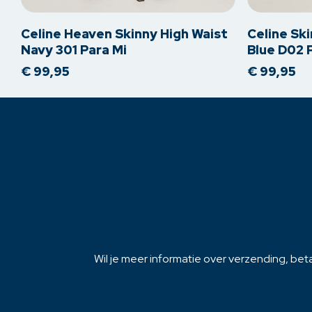
heeft
heeft
meerdere
meerdere
Celine Heaven Skinny High Waist
Celine Sk
variaties.
variaties.
Navy 301 Para Mi
Blue D02 
Deze
Deze
€
99,95
€
99,95
optie
optie
kan
kan
gekozen
gekozen
worden
worden
op
op
de
de
productpagina
productpagi
Wil je meer informatie over verzending, beta