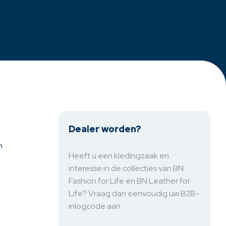
Dealer worden?
n
Heeft u een kledingzaak en
interesse in de collecties van BN
Fashion for Life en BN Leather for
Life? Vraag dan eenvoudig uw B2B-
inlogcode aan.