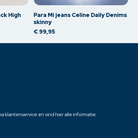
heeft
meerdere
ack High
Para Mi jeans Celine Daily Denims
variaties.
skinny
Deze
€
99,95
optie
kan
gekozen
worden
op
de
productpagina
 klantenservice en vind hier alle informatie.