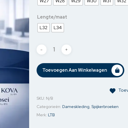
W27
W28
W29
W30
W31
W32
jassen
Jassen & Blazers
Ondergoed
Kettin
Lengte/maat
& Blazers
Spijkerjassen
Mouw o
L32
L34
Sweaters
Oorbel
Toevoegen Aan Winkelwagen
Toev
SKU:
N/B
Categorieën:
Dameskleding
,
Spijkerbroeken
Merk:
LTB