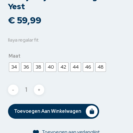
Yest
€
59,99
Ilaya regalar fit
Maat
34
36
38
40
42
44
46
48
Toevoegen Aan Winkelwagen
Toevoegen aan verlanglijst