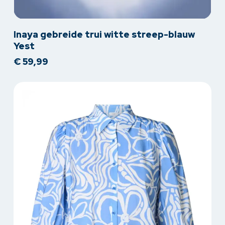
Dit
Inaya gebreide trui witte streep-blauw
product
Yest
heeft
€
59,99
meerdere
variaties.
Deze
optie
kan
gekozen
worden
op
de
productpagina