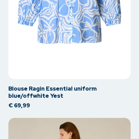
Dit
Blouse Ragin Essential uniform
product
blue/offwhite Yest
heeft
€
69,99
meerdere
variaties.
Deze
optie
kan