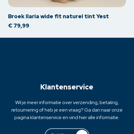
Dit
Broek Ilaria wide fit naturel tint Yest
product
€
79,99
heeft
meerdere
variaties.
Deze
optie
kan
gekozen
worden
op
Klantenservice
de
productpagina
Wil je meer informatie over verzending, betaling,
retournering of heb je een vraag? Ga dan naar onze
pagina klantenservice en vind hier alle informatie.