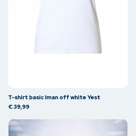
Dit
T-shirt basic Iman off white Yest
product
€
39,99
heeft
meerdere
variaties.
Deze