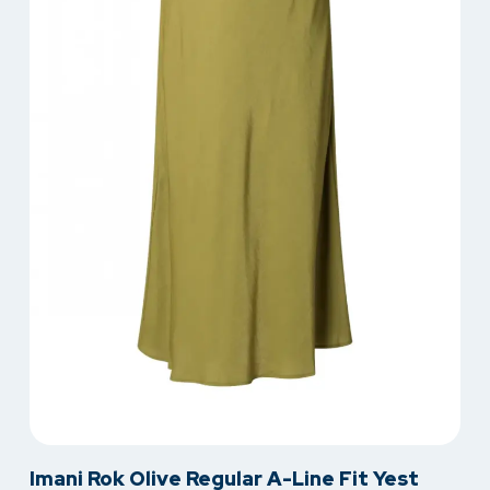
Dit
Imani Rok Olive Regular A-Line Fit Yest
product