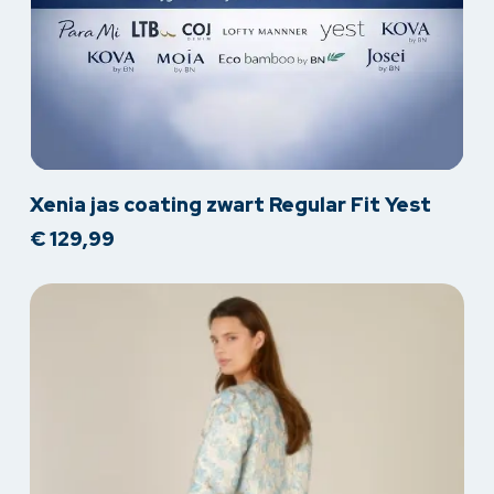
Dit
Xenia jas coating zwart Regular Fit Yest
product
€
129,99
heeft
meerdere
variaties.
Deze
optie
kan
gekozen
worden
op
de