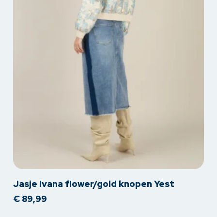
productpagina
Dit
Jasje Ivana flower/gold knopen Yest
product
€
89,99
heeft
meerdere