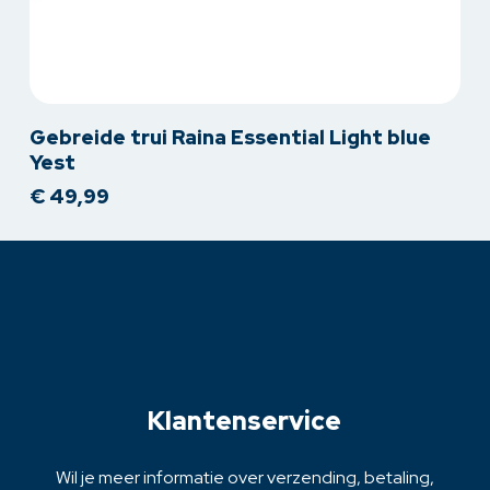
Dit
Gebreide trui Raina Essential Light blue
product
Yest
heeft
€
49,99
meerdere
variaties.
Deze
optie
kan
gekozen
worden
op
Klantenservice
de
productpagina
Wil je meer informatie over verzending, betaling,