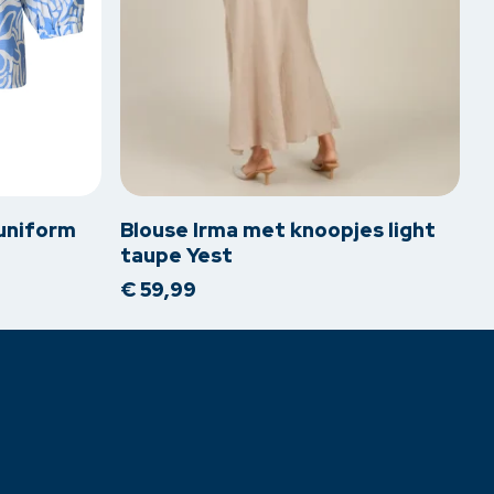
Dit
product
heeft
meerdere
 uniform
Blouse Irma met knoopjes light
variaties.
taupe Yest
Deze
€
59,99
optie
kan
gekozen
worden
op
de
productpagina