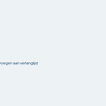
gen
Yest
phouders
len
oegen aan verlanglijst