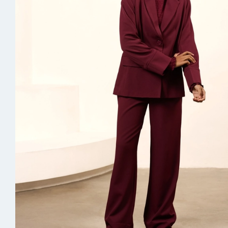
Skorts
Spijker
Joggers
Jassen 
Vesten