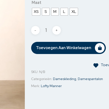
Maat
jassen
Jassen & Blazers
Ondergoed
Kettin
XS
S
M
L
XL
& Blazers
Spijkerjassen
Mouw o
Sweaters
Oorbel
Toevoegen Aan Winkelwagen
Toev
SKU:
N/B
Categorieën:
Dameskleding
,
Damespantalon
Merk:
Lofty Manner