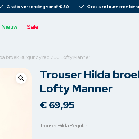
Gratis verzending vanaf € 50,-
Gratis retourneren binn
Nieuw
Sale
lda broek Burgundy red 256 Lofty Manner
Trouser Hilda bro
s
T-shirts
Broeken
Rieme
Lofty Manner
Tops
Spijkerbroeken
Sjaal
€
69,95
rs
Blouses
Chino’s
Tassen
s
rs
Gilets
Pantalons
Armba
Trouser Hilda Regular
emden
Vesten
Korte broeken
Haarcli