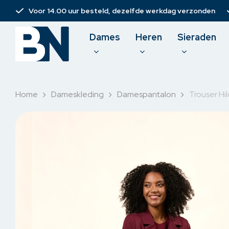
Skip
Voor 14.00 uur besteld, dezelfde werkdag verzonden
to
main
Dames
Heren
Sieraden
content
Home
Dameskleding
Damespantalon
Trouser Hi
Damesbroeken
T-shirt
Spijkerbroeken
Polo
Jurken
Pullove
Rokken & short
Sweate
Korte broeken
Overh