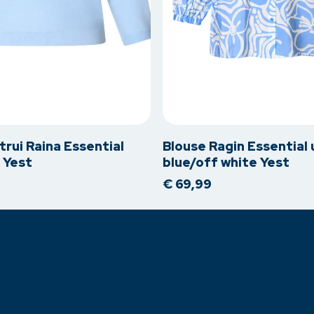
Dit
product
heeft
meerdere
rui Raina Essential
Blouse Ragin Essential
variaties.
 Yest
blue/off white Yest
Deze
€
69,99
optie
kan
gekozen
worden
op
de
na
productpagina