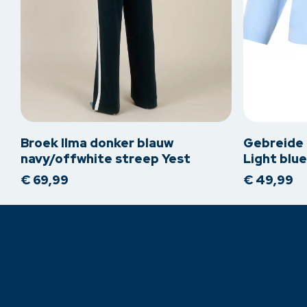
Dit
Dit
product
product
heeft
heeft
meerdere
meerdere
Broek Ilma donker blauw
Gebreide t
variaties.
variaties.
navy/offwhite streep Yest
Light blue
Deze
Deze
€
69,99
€
49,99
optie
optie
kan
kan
gekozen
gekozen
worden
worden
op
op
de
de
productpagina
productpagi