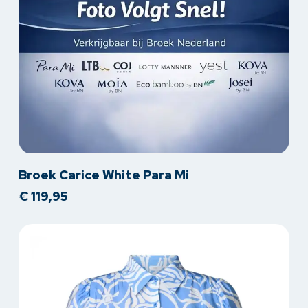
Dit
Broek Carice White Para Mi
product
€
119,95
heeft
meerdere
variaties.
Deze
optie
kan
gekozen