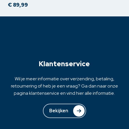
€
89,99
meerdere
variaties.
Deze
optie
kan
gekozen
worden
op
Klantenservice
de
productpagina
Wil je meer informatie over verzending, betaling,
retournering of heb je een vraag? Ga dan naar onze
pagina klantenservice en vind hier alle informatie.
Bekijken