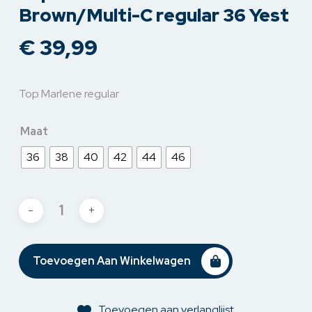
Brown/Multi-C regular 36 Yest
€
39,99
Top Marlene regular
Maat
36
38
40
42
44
46
Toevoegen Aan Winkelwagen
Toevoegen aan verlanglijst