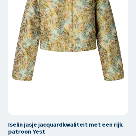
op
de
productpagina
Dit
Iselin jasje jacquardkwaliteit met een rijk
product
patroon Yest
heeft