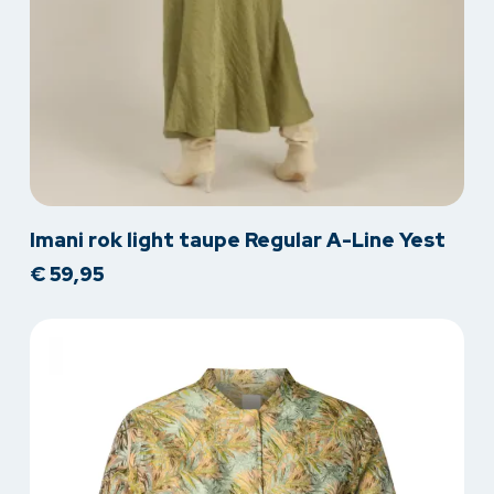
Dit
Imani rok light taupe Regular A-Line Yest
product
€
59,95
heeft
meerdere
variaties.
Deze
optie
kan
gekozen
worden