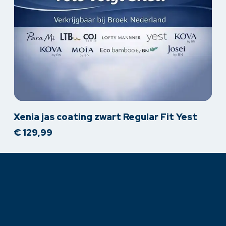
Dit
Xenia jas coating zwart Regular Fit Yest
product
€
129,99
heeft
meerdere
variaties.
Deze
optie
kan
gekozen
worden