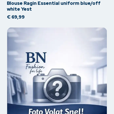
Blouse Ragin Essential uniform blue/off
product
white Yest
heeft
€
69,99
meerdere
variaties.
Deze
optie
kan
gekozen
worden
op
de
productpagina