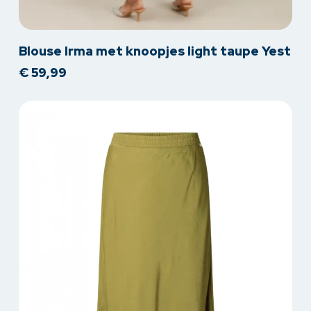
Dit
Blouse Irma met knoopjes light taupe Yest
product
€
59,99
heeft
meerdere
variaties.
Deze
optie
kan
gekozen
worden
op
de
productpagina