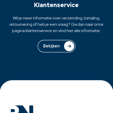
op
Klantenservice
de
productpagina
Wil je meer informatie over verzending, betaling,
retournering of heb je een vraag? Ga dan naar onze
pagina klantenservice en vind hier alle informatie.
Bekijken