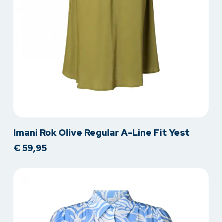
Dit
Imani Rok Olive Regular A-Line Fit Yest
product
€
59,95
heeft
meerdere
variaties.
Deze
optie
kan