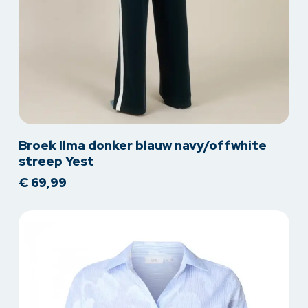
Dit
Broek Ilma donker blauw navy/offwhite
product
streep Yest
heeft
€
69,99
meerdere
variaties.
Deze
optie
kan
gekozen
worden
op