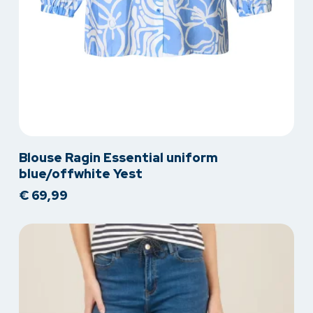
Dit
Blouse Ragin Essential uniform
product
blue/offwhite Yest
heeft
€
69,99
meerdere
variaties.
Deze
optie
kan
gekozen
worden