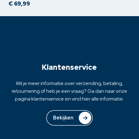
€
69,99
heeft
meerdere
variaties.
Deze
optie
kan
gekozen
worden
op
Klantenservice
de
productpagina
Wil je meer informatie over verzending, betaling,
retournering of heb je een vraag? Ga dan naar onze
pagina klantenservice en vind hier alle informatie.
Bekijken