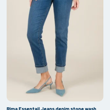
op
de
productpagina
Dit
Rima Essentail Jeans denim stone wash