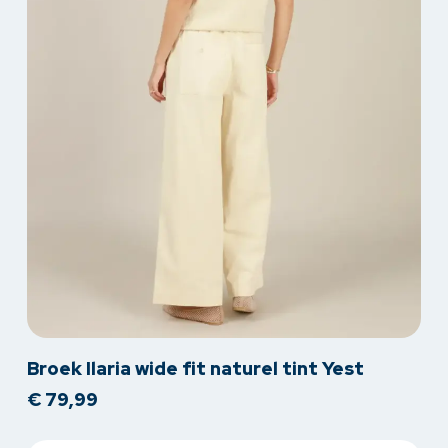
Dit
Broek Ilaria wide fit naturel tint Yest
product
€
79,99
heeft
meerdere