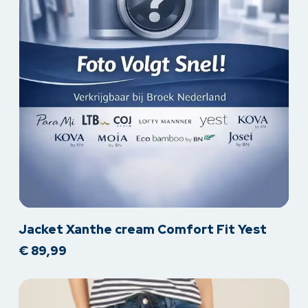
Dit
Jacket Xanthe cream Comfort Fit Yest
product
€
89,99
heeft
meerdere
variaties.
Deze