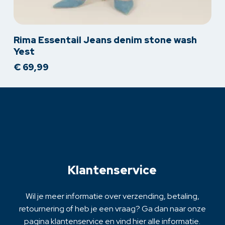
Dit
Rima Essentail Jeans denim stone wash
product
Yest
heeft
€
69,99
meerdere
variaties.
Deze
optie
kan
gekozen
worden
op
Klantenservice
de
productpagina
Wil je meer informatie over verzending, betaling,
retournering of heb je een vraag? Ga dan naar onze
pagina klantenservice en vind hier alle informatie.