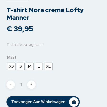
T-shirt Nora creme Lofty
Manner
€
39,95
T-shirt Nora regular fit
Maat
XS
S
M
L
XL
Toevoegen Aan Winkelwagen