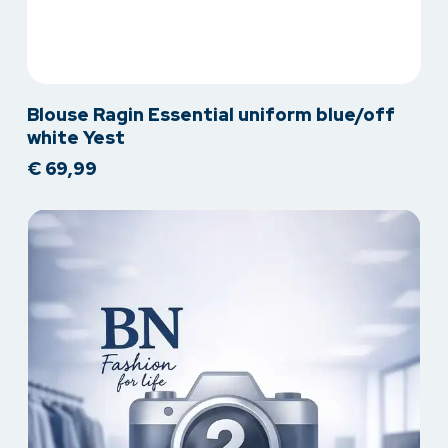
Dit
Blouse Ragin Essential uniform blue/off
product
white Yest
heeft
€
69,99
meerdere
variaties.
Deze
optie
kan
gekozen
worden
op
de
productpagina