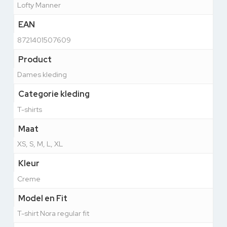
Lofty Manner
EAN
8721401507609
Product
Dames kleding
Categorie kleding
T-shirts
Maat
XS, S, M, L, XL
Kleur
Creme
Model en Fit
T-shirt Nora regular fit