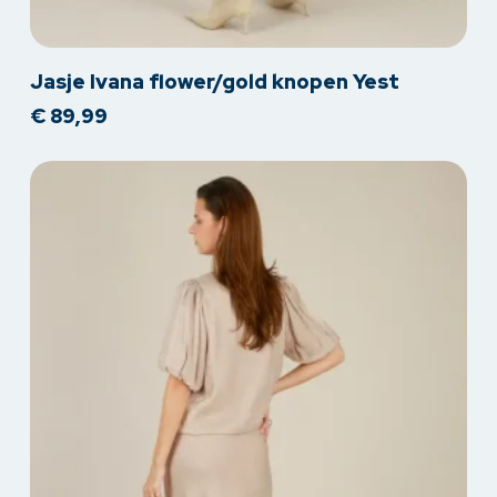
Dit
Jasje Ivana flower/gold knopen Yest
product
€
89,99
heeft
meerdere
variaties.
Deze
optie
kan
gekozen
worden
op
de
productpagina