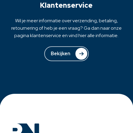
op
Klantenservice
de
productpagina
Wil je meer informatie over verzending, betaling,
retournering of heb je een vraag? Ga dan naar onze
pagina klantenservice en vind hier alle informatie.
Bekijken