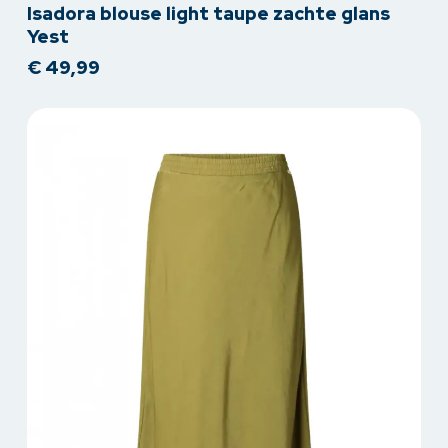
Isadora blouse light taupe zachte glans
product
Yest
heeft
€
49,99
meerdere
variaties.
Deze
optie
kan
gekozen
worden
op
de
productpagina