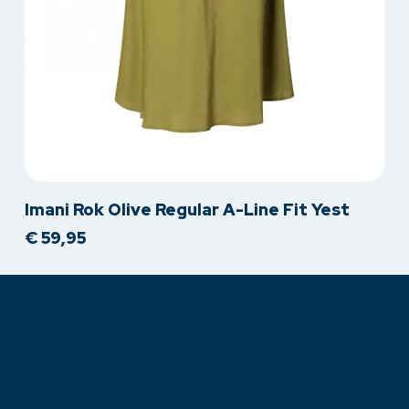
Dit
Imani Rok Olive Regular A-Line Fit Yest
product
€
59,95
heeft
meerdere
variaties.
Deze
optie
kan
gekozen
worden