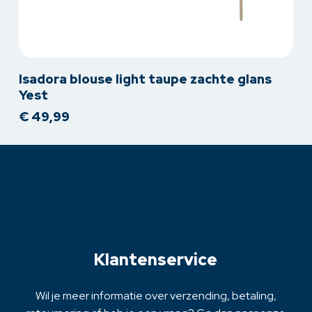
Dit
Isadora blouse light taupe zachte glans
product
Yest
heeft
€
49,99
meerdere
variaties.
Deze
optie
kan
gekozen
worden
op
Klantenservice
de
productpagina
Wil je meer informatie over verzending, betaling,