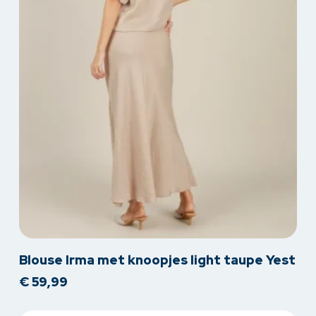
Dit
Blouse Irma met knoopjes light taupe Yest
product
€
59,99
heeft
meerdere