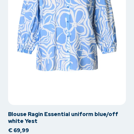
Dit
Blouse Ragin Essential uniform blue/off
product
white Yest
heeft
€
69,99
meerdere