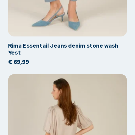
Dit
Rima Essentail Jeans denim stone wash
product
Yest
heeft
€
69,99
meerdere
variaties.
Deze
optie
kan
gekozen
worden
op
de
productpagina