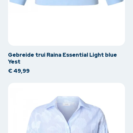
Dit
Gebreide trui Raina Essential Light blue
product
Yest
heeft
€
49,99
meerdere
variaties.
Deze
optie
kan
gekozen
worden
op
de