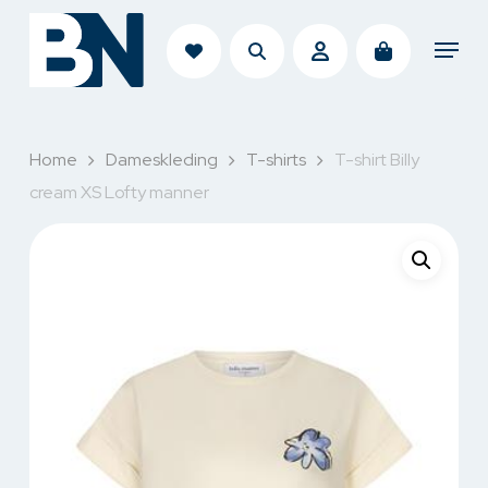
Skip
search
account
Menu
to
main
content
Home
Dameskleding
T-shirts
T-shirt Billy
cream XS Lofty manner