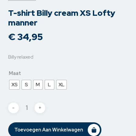
T-shirt Billy cream XS Lofty
manner
€
34,95
Billy relaxed
Maat
XS
S
M
L
XL
Toevoegen Aan Winkelwagen