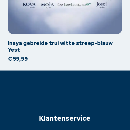
Dit
Inaya gebreide trui witte streep-blauw
product
Yest
heeft
€
59,99
meerdere
variaties.
Deze
optie
kan
gekozen
worden
op
Klantenservice
de
productpagina