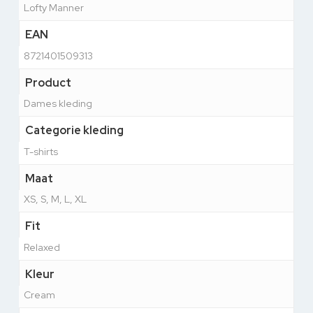
Lofty Manner
EAN
8721401509313
Product
Dames kleding
Categorie kleding
T-shirts
Maat
XS, S, M, L, XL
Fit
Relaxed
Kleur
Cream