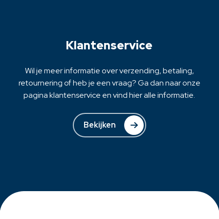
gekozen
worden
op
Klantenservice
de
productpagina
Wil je meer informatie over verzending, betaling,
retournering of heb je een vraag? Ga dan naar onze
pagina klantenservice en vind hier alle informatie.
Bekijken