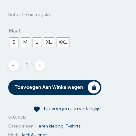
Soho T-shirt regular
Maat
S
M
L
XL
XXL
Toevoegen Aan Winkelwagen
Toevoegen aan verlanglijst
SKU:
N/B
Categorieën:
Heren kleding
,
T-shirts
Merk:
Jack & Jones