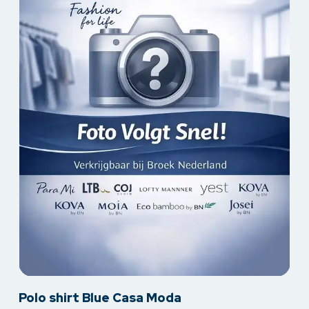
op
de
productpagina
Dit
Polo shirt Blue Casa Moda
product