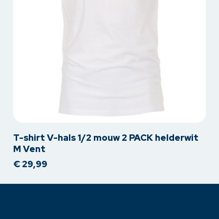
productpagina
Dit
T-shirt V-hals 1/2 mouw 2 PACK helderwit
product
M Vent
heeft
€
29,99
meerdere
variaties.
Deze
optie
kan