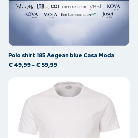
Dit
Polo shirt 185 Aegean blue Casa Moda
product
Prijsklasse:
€
49,99
-
€
59,99
heeft
€ 49,99
meerdere
tot
variaties.
€ 59,99
Deze
optie
kan
gekozen
worden
op
de