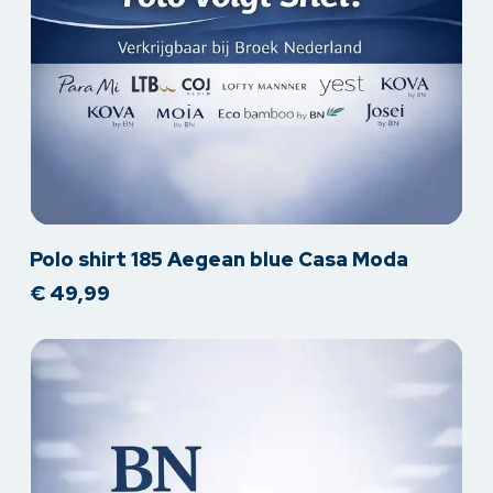
Dit
Polo shirt 185 Aegean blue Casa Moda
product
€
49,99
heeft
meerdere
variaties.
Deze
optie
kan
gekozen
worden