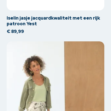
Dit
Iselin jasje jacquardkwaliteit met een rijk
product
patroon Yest
heeft
€
89,99
meerdere
variaties.
Deze
optie
kan
gekozen
worden
op
de
productpagina