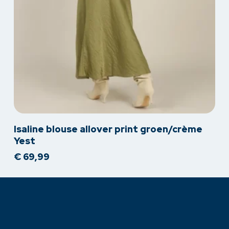
Dit
Isaline blouse allover print groen/crème
product
Yest
heeft
€
69,99
meerdere
variaties.
Deze
optie
kan
gekozen