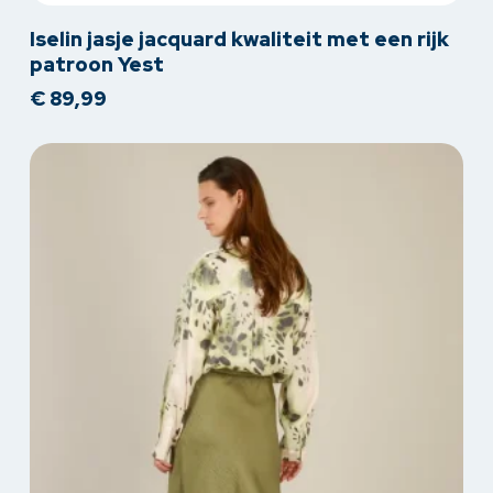
Dit
Iselin jasje jacquard kwaliteit met een rijk
product
patroon Yest
heeft
€
89,99
meerdere
variaties.
Deze
optie
kan
gekozen
worden
op
de
productpagina