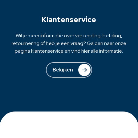
worden
op
Klantenservice
de
productpagina
Wil je meer informatie over verzending, betaling,
retournering of heb je een vraag? Ga dan naar onze
pagina klantenservice en vind hier alle informatie.
Bekijken