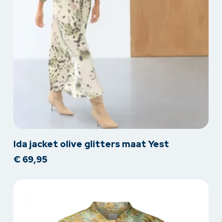
Dit
Ida jacket olive glitters maat Yest
product
€
69,95
heeft
meerdere
variaties.
Deze
optie
kan