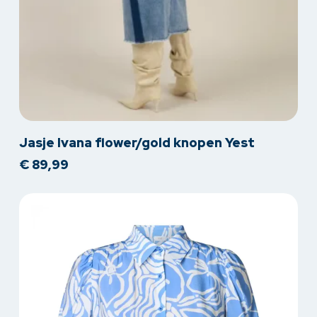
Dit
Jasje Ivana flower/gold knopen Yest
product
€
89,99
heeft
meerdere
variaties.
Deze
optie
kan
gekozen
worden
op