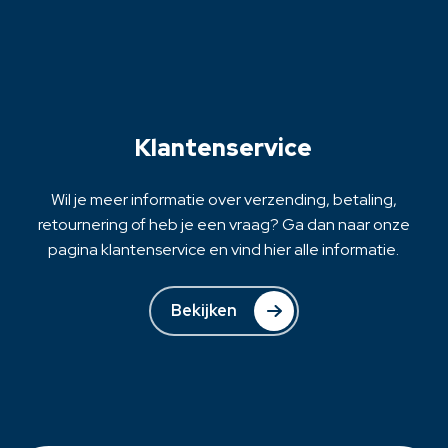
Deze
optie
kan
gekozen
worden
op
Klantenservice
de
productpagina
Wil je meer informatie over verzending, betaling,
retournering of heb je een vraag? Ga dan naar onze
pagina klantenservice en vind hier alle informatie.
Bekijken