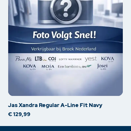
Dit
Jas Xandra Regular A-Line Fit Navy
product
€
129,99
heeft
meerdere
variaties.