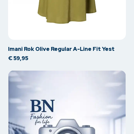
Dit
Imani Rok Olive Regular A-Line Fit Yest
product
€
59,95
heeft
meerdere
variaties.
Deze
optie
kan
gekozen
worden
op
de
productpagina