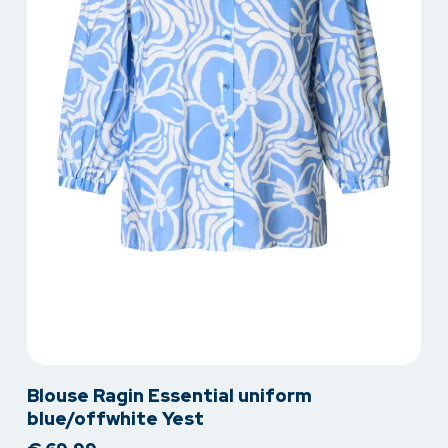
de
productpagina
Dit
Blouse Ragin Essential uniform
product
blue/offwhite Yest
heeft