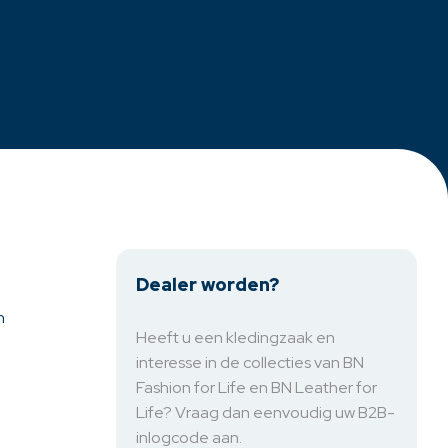
Dealer worden?
n
Heeft u een kledingzaak en
interesse in de collecties van BN
Fashion for Life en BN Leather for
Life? Vraag dan eenvoudig uw B2B-
inlogcode aan.