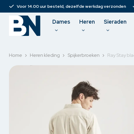
Skip
Voor 14.00 uur besteld, dezelfde werkdag verzonden
to
main
Dames
Heren
Sieraden
content
Home
Heren kleding
Spijkerbroeken
Ray Stay bl
Damesbroeken
T-shirt
Spijkerbroeken
Polo
Jurken
Pullove
Rokken & short
Sweate
Korte broeken
Overh