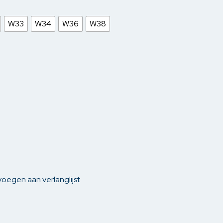
gen
Yest
W33
W34
W36
W38
phouders
len
oegen aan verlanglijst