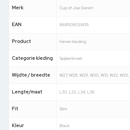
Merk
Cup of Joe Denim
EAN
8681108031435
Product
Heren kleding
Categorie kleding
Spijkerbroek
Wijdte / breedte
W27, W28, W29, W30, W31, W32, W33
Lengte/maat
L30, L32, L34, L36
Fit
Slim
Kleur
Black