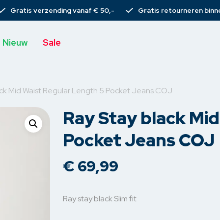
Gratis verzending vanaf € 50,-
Gratis retourneren binn
Nieuw
Sale
ack Mid Waist Regular Length 5 Pocket Jeans COJ
Ray Stay black Mid
s
T-shirts
Broeken
Rieme
Pocket Jeans COJ
Tops
Spijkerbroeken
Sjaal
€
69,99
rs
Blouses
Chino’s
Tassen
s
rs
Gilets
Pantalons
Armba
Ray stay black Slim fit
emden
Vesten
Korte broeken
Haarcli