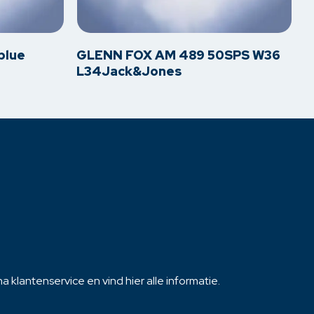
product
heeft
meerdere
blue
GLENN FOX AM 489 50SPS W36
variaties.
L34Jack&Jones
Deze
optie
kan
gekozen
worden
op
de
productpagina
 klantenservice en vind hier alle informatie.