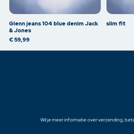
product
product
heeft
heeft
meerdere
meerdere
Glenn jeans 104 blue denim Jack
slim fit
variaties.
variaties.
& Jones
Deze
Deze
€
59,99
optie
optie
kan
kan
gekozen
gekozen
worden
worden
op
op
de
de
productpagina
productpagi
Wil je meer informatie over verzending, beta