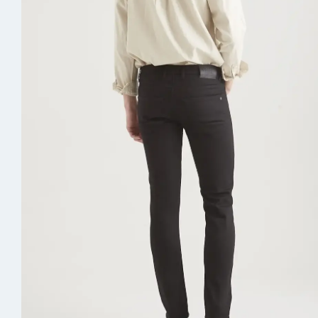
Skorts
Spijker
Joggers
Jassen 
Vesten