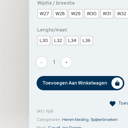
Wijdte / breedte
jassen
Jassen & Blazers
Ondergoed
Kettin
W27
W28
W29
W30
W31
W32
& Blazers
Spijkerjassen
Mouw o
Sweaters
Oorbel
Lengte/maat
L30
L32
L34
L36
Toevoegen Aan Winkelwagen
Toev
SKU:
N/B
Categorieën:
Heren kleding
,
Spijkerbroeken
Merk:
Cup of Joe Denim