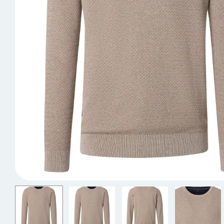
Skorts
Spijker
Joggers
Jassen 
Vesten