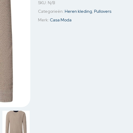
SKU:
N/B
jassen
Jassen & Blazers
Ondergoed
Kettin
Categorieën:
Heren kleding
,
Pullovers
& Blazers
Spijkerjassen
Mouw o
Merk:
Casa Moda
Sweaters
Oorbel