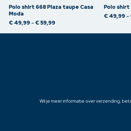
meerdere
meerdere
Polo shirt 668 Plaza taupe Casa
Polo shirt
variaties.
variaties.
Moda
€
49,99
-
Deze
Deze
Prijsklasse:
€
49,99
-
€
59,99
optie
optie
€ 49,99
kan
tot
kan
€ 59,99
gekozen
gekozen
worden
worden
op
op
de
de
productpagina
productpagi
Wil je meer informatie over verzending, beta