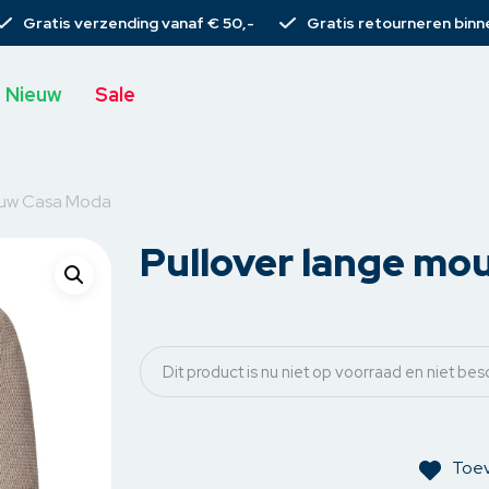
Gratis verzending vanaf € 50,-
Gratis retourneren binn
Nieuw
Sale
ouw Casa Moda
Pullover lange m
s
T-shirts
Broeken
Rieme
Tops
Spijkerbroeken
Sjaal
rs
Blouses
Chino’s
Tassen
Dit product is nu niet op voorraad en niet bes
s
rs
Gilets
Pantalons
Armba
emden
Vesten
Korte broeken
Haarcli
Toev