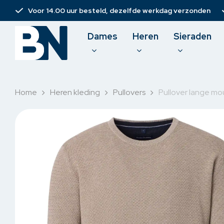
Skip
Voor 14.00 uur besteld, dezelfde werkdag verzonden
to
main
Dames
Heren
Sieraden
content
Home
Heren kleding
Pullovers
Pullover lange m
Damesbroeken
T-shirt
Spijkerbroeken
Polo
Jurken
Pullove
Rokken & short
Sweate
Korte broeken
Overh