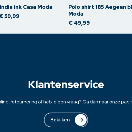
meerdere
 India ink Casa Moda
Polo shirt 185 Aegean b
variaties.
Moda
Prijsklasse:
€
59,99
Deze
€ 49,99
€
49,99
optie
tot
€ 59,99
kan
gekozen
worden
op
de
na
productpagina
Klantenservice
ling, retournering of heb je een vraag? Ga dan naar onze pagina
Bekijken