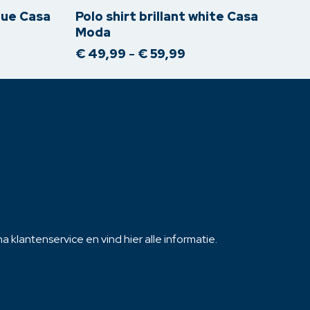
meerdere
lue Casa
Polo shirt brillant white Casa
variaties.
Moda
Deze
Prijsklasse:
€
49,99
-
€
59,99
optie
€ 49,99
kan
tot
€ 59,99
gekozen
worden
op
de
productpagina
 klantenservice en vind hier alle informatie.