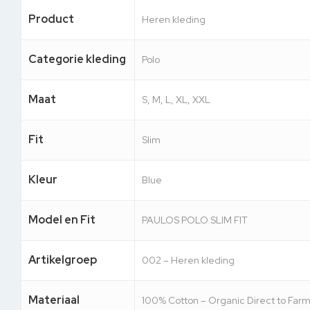
Product
Heren kleding
Categorie kleding
Polo
Maat
S, M, L, XL, XXL
Fit
Slim
Kleur
Blue
Model en Fit
PAULOS POLO SLIM FIT
Artikelgroep
002 – Heren kleding
Materiaal
100% Cotton – Organic Direct to Far