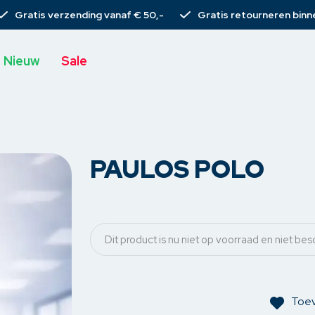
Gratis verzending vanaf € 50,-
Gratis retourneren binn
Nieuw
Sale
PAULOS POLO
s
T-shirts
Broeken
Rieme
Tops
Spijkerbroeken
Sjaal
rs
Blouses
Chino’s
Tassen
Dit product is nu niet op voorraad en niet bes
s
rs
Gilets
Pantalons
Armba
emden
Vesten
Korte broeken
Haarcli
Toev