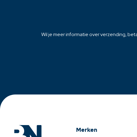
productpagina
productpagi
Wil je meer informatie over verzending, beta
Merken