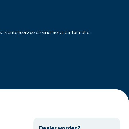
productpagina
 klantenservice en vind hier alle informatie.
Dealer worden?