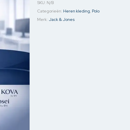
SKU:
N/B
jassen
Jassen & Blazers
Ondergoed
Kettin
Categorieën:
Heren kleding
,
Polo
& Blazers
Spijkerjassen
Mouw o
Merk:
Jack & Jones
Sweaters
Oorbel