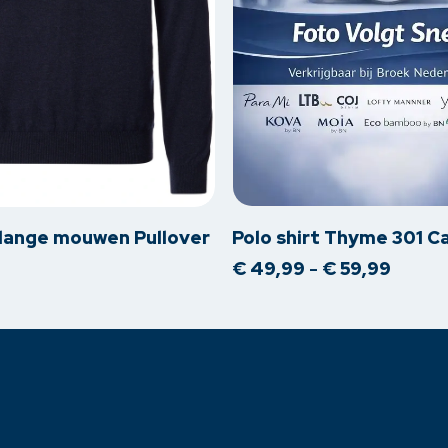
Dit
product
heeft
meerdere
s lange mouwen Pullover
Polo shirt Thyme 301 
variaties.
Prijskl
€
49,99
-
€
59,99
Deze
€ 49,
optie
tot
€ 59,9
kan
gekozen
worden
op
de