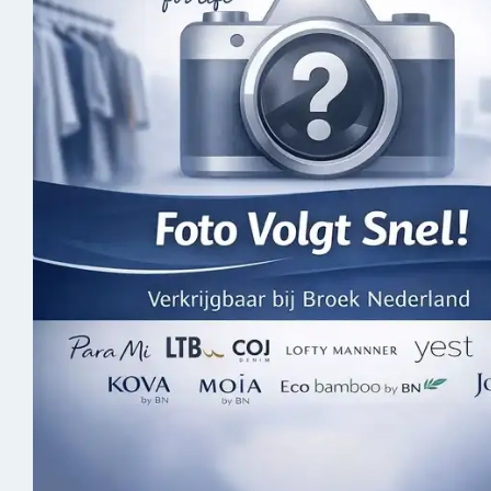
Skorts
Spijker
Joggers
Jassen 
Vesten