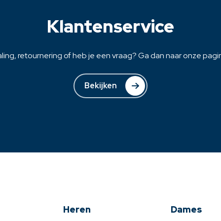
na
productpagina
Klantenservice
ling, retournering of heb je een vraag? Ga dan naar onze pagina
Bekijken
Heren
Dames