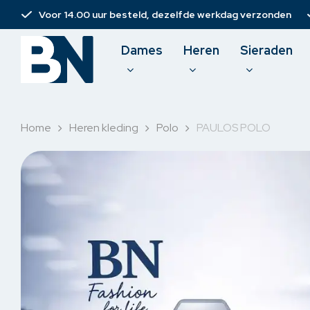
Skip
Voor 14.00 uur besteld, dezelfde werkdag verzonden
to
main
Dames
Heren
Sieraden
content
Home
Heren kleding
Polo
PAULOS POLO
Damesbroeken
T-shirt
Spijkerbroeken
Polo
Jurken
Pullove
Rokken & short
Sweate
Korte broeken
Overh