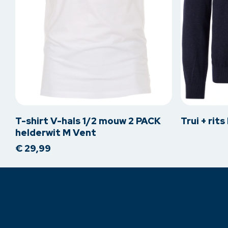
Dit
Dit
product
product
heeft
heeft
meerdere
meerdere
T-shirt V-hals 1/2 mouw 2 PACK
Trui + rit
variaties.
variaties.
helderwit M Vent
Deze
Deze
€
29,99
optie
optie
kan
kan
gekozen
gekozen
worden
worden
op
op
de
de