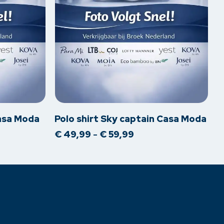
Dit
product
heeft
meerdere
Casa Moda
Polo shirt Sky captain Casa Moda
variaties.
asse:
Prijsklasse:
€
49,99
-
€
59,99
Deze
99
€ 49,99
optie
tot
9
€ 59,99
kan
gekozen
worden
op
de