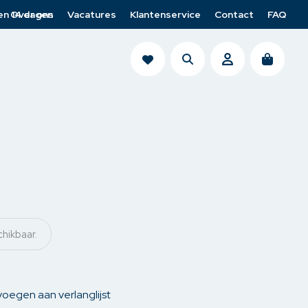
en 14 dagen
Over ons
Vacatures
Klantenservice
Contact
FAQ
search
account
n
Cup of Joe heren
Lofty Manner
Jack & Jones
Cup of Joe Denim
Venti
Para-Mi
chikbaar.
nden
Casa Moda
LTB
ps
Ydence
oegen aan verlanglijst