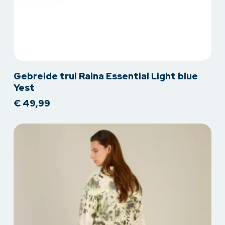
Dit
Gebreide trui Raina Essential Light blue
product
Yest
heeft
€
49,99
meerdere
variaties.
Deze
optie
kan
gekozen
worden
op
de
productpagina