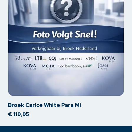
Dit
Broek Carice White Para Mi
product
€
119,95
heeft
meerdere
variaties.