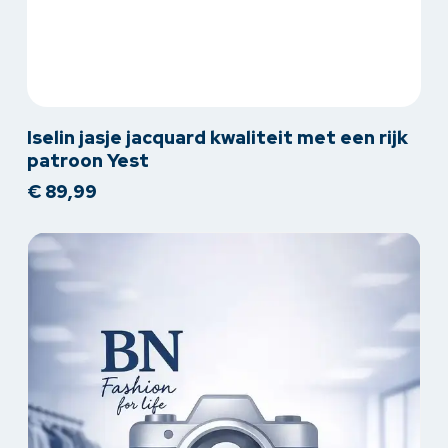
Dit
Iselin jasje jacquard kwaliteit met een rijk
product
patroon Yest
heeft
€
89,99
meerdere
variaties.
Deze
optie
kan
gekozen
worden
op
de
productpagina