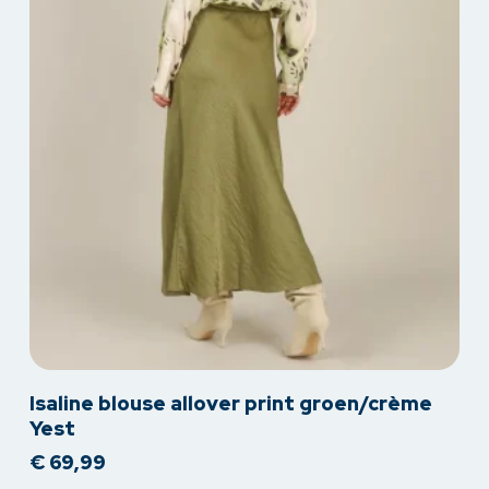
Dit
Isaline blouse allover print groen/crème
product
Yest
heeft
€
69,99
meerdere