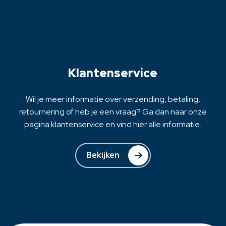
Deze
optie
kan
gekozen
worden
op
Klantenservice
de
productpagina
Wil je meer informatie over verzending, betaling,
retournering of heb je een vraag? Ga dan naar onze
pagina klantenservice en vind hier alle informatie.
Bekijken