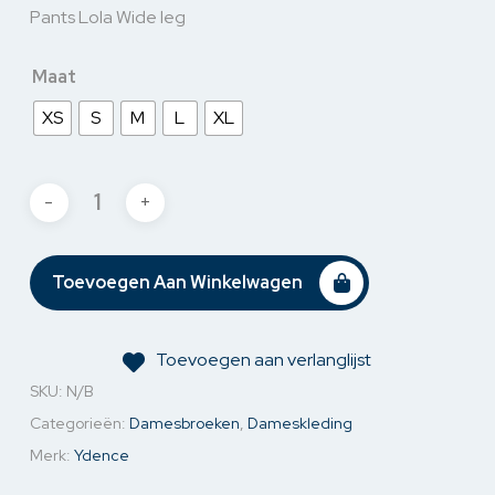
Pants Lola Wide leg
Maat
XS
S
M
L
XL
Toevoegen Aan Winkelwagen
Toevoegen aan verlanglijst
SKU:
N/B
Categorieën:
Damesbroeken
,
Dameskleding
Merk:
Ydence