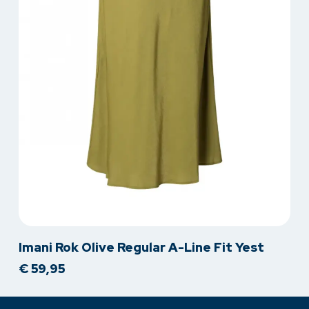
Dit
Imani Rok Olive Regular A-Line Fit Yest
product
€
59,95
heeft
meerdere
variaties.