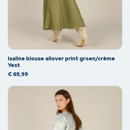
Dit
Isaline blouse allover print groen/crème
product
Yest
heeft
€
69,99
meerdere
variaties.
Deze
optie
kan
gekozen
worden
op