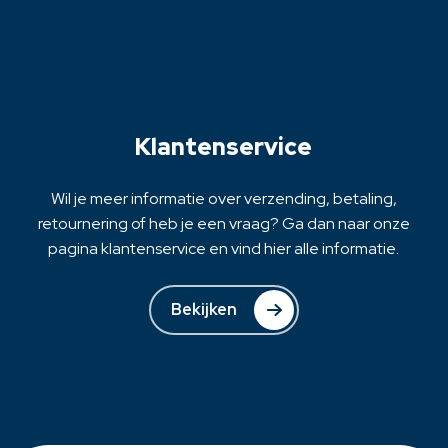
Deze
optie
kan
gekozen
worden
op
Klantenservice
de
productpagina
Wil je meer informatie over verzending, betaling,
retournering of heb je een vraag? Ga dan naar onze
pagina klantenservice en vind hier alle informatie.
Bekijken