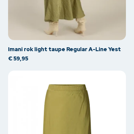
Dit
Imani rok light taupe Regular A-Line Yest
product
€
59,95
heeft
meerdere
variaties.
Deze
optie
kan
gekozen
worden
op
de
productpagina