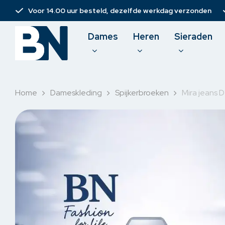
Skip
Voor 14.00 uur besteld, dezelfde werkdag verzonden
to
main
Dames
Heren
Sieraden
content
Home
Dameskleding
Spijkerbroeken
Mira jeans 
Damesbroeken
T-shirt
Spijkerbroeken
Polo
Jurken
Pullove
Rokken & short
Sweate
Korte broeken
Overh