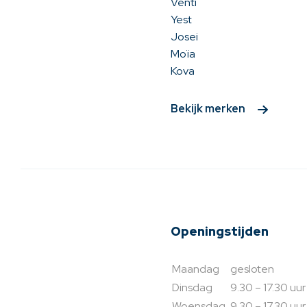
Venti
Yest
Josei
Moïa
Kova
Bekijk merken
Openingstijden
Maandag
gesloten
Dinsdag
9.30 – 17.30 uur
Woensdag
9.30 – 17.30 uur