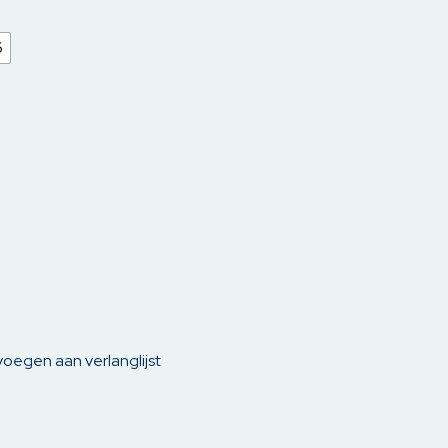
gen
Yest
6
phouders
len
oegen aan verlanglijst