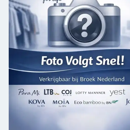
Skorts
Spijker
Joggers
Jassen 
Vesten