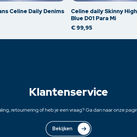
heeft
meerdere
ans Celine Daily Denims
Celine daily Skinny Hig
variaties.
Blue D01 Para Mi
Deze
€
99,95
optie
kan
gekozen
worden
op
de
na
productpagina
Klantenservice
ling, retournering of heb je een vraag? Ga dan naar onze pagina
Bekijken