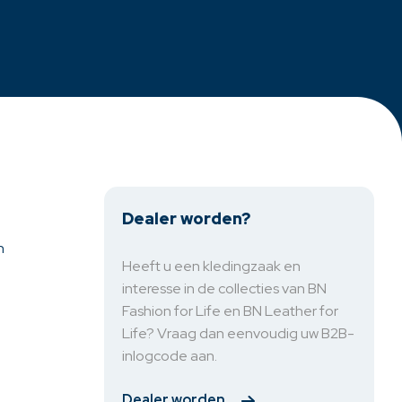
Dealer worden?
n
Heeft u een kledingzaak en
interesse in de collecties van BN
Fashion for Life en BN Leather for
Life? Vraag dan eenvoudig uw B2B-
inlogcode aan.
Dealer worden