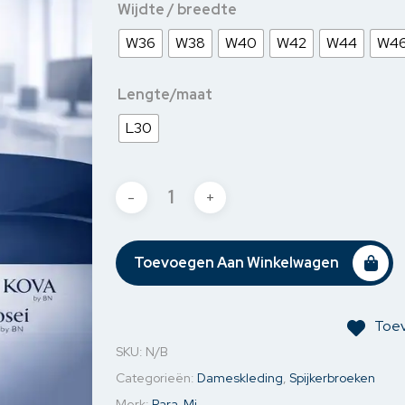
Wijdte / breedte
jassen
Jassen & Blazers
Ondergoed
Kettin
W36
W38
W40
W42
W44
W4
& Blazers
Spijkerjassen
Mouw o
Sweaters
Oorbel
Lengte/maat
L30
Toevoegen Aan Winkelwagen
Toev
SKU:
N/B
Categorieën:
Dameskleding
,
Spijkerbroeken
Merk:
Para-Mi