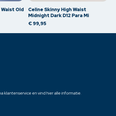
heeft
meerdere
h Waist Old
Celine Skinny High Waist
variaties.
Midnight Dark D12 Para Mi
Deze
€
99,95
optie
kan
gekozen
worden
op
de
productpagina
 klantenservice en vind hier alle informatie.