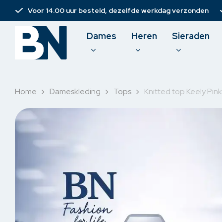
Skip
Voor 14.00 uur besteld, dezelfde werkdag verzonden
to
main
Dames
Heren
Sieraden
content
Home
Dameskleding
Tops
Knitted top Keely Pin
Damesbroeken
T-shirt
Spijkerbroeken
Polo
Jurken
Pullove
Rokken & short
Sweate
Korte broeken
Overh