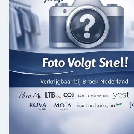
Skorts
Spijker
Joggers
Jassen 
Vesten