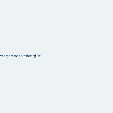
gen
Yest
phouders
len
oegen aan verlanglijst