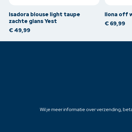
heeft
heeft
meerdere
meerdere
Isadora blouse light taupe
Ilona off 
variaties.
variaties.
zachte glans Yest
€
69,99
Deze
Deze
€
49,99
optie
optie
kan
kan
gekozen
gekozen
worden
worden
op
op
de
de
productpagina
productpagi
Wil je meer informatie over verzending, beta