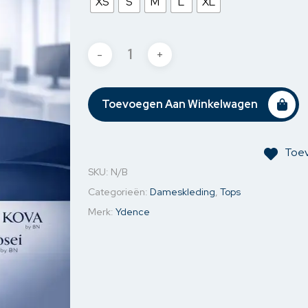
XS
S
M
L
XL
jassen
Jassen & Blazers
Ondergoed
Kettin
& Blazers
Spijkerjassen
Mouw o
Sweaters
Oorbel
Toevoegen Aan Winkelwagen
Toev
SKU:
N/B
Categorieën:
Dameskleding
,
Tops
Merk:
Ydence