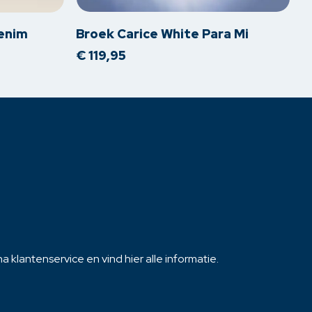
heeft
meerdere
denim
Broek Carice White Para Mi
variaties.
€
119,95
Deze
optie
kan
gekozen
worden
op
de
productpagina
 klantenservice en vind hier alle informatie.