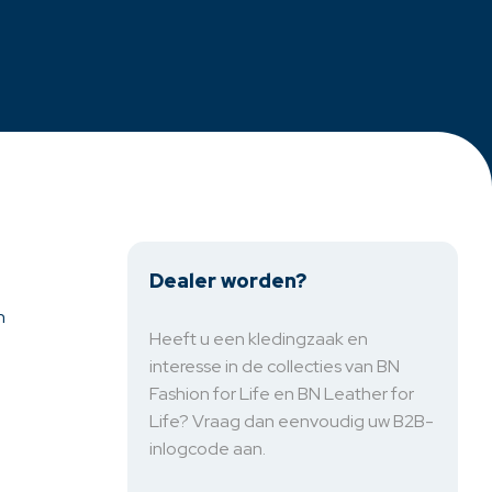
Dealer worden?
n
Heeft u een kledingzaak en
interesse in de collecties van BN
Fashion for Life en BN Leather for
Life? Vraag dan eenvoudig uw B2B-
inlogcode aan.