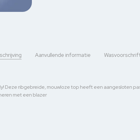
chrijving
Aanvullende informatie
Wasvoorschrif
endy! Deze ribgebreide, mouwloze top heeft een aangesloten pas
bineren met een blazer