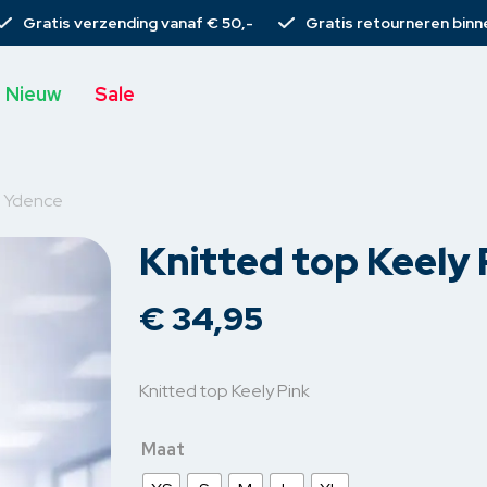
Gratis verzending vanaf € 50,-
Gratis retourneren binn
Nieuw
Sale
k Ydence
Knitted top Keely
s
T-shirts
Broeken
Rieme
€
34,95
Tops
Spijkerbroeken
Sjaal
rs
Blouses
Chino’s
Tassen
Knitted top Keely Pink
s
rs
Gilets
Pantalons
Armba
Maat
emden
Vesten
Korte broeken
Haarcli