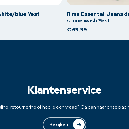
heeft
meerdere
white/blue Yest
Rima Essentail Jeans 
variaties.
stone wash Yest
Deze
€
69,99
optie
kan
gekozen
worden
op
de
na
productpagina
Klantenservice
ling, retournering of heb je een vraag? Ga dan naar onze pagina
Bekijken