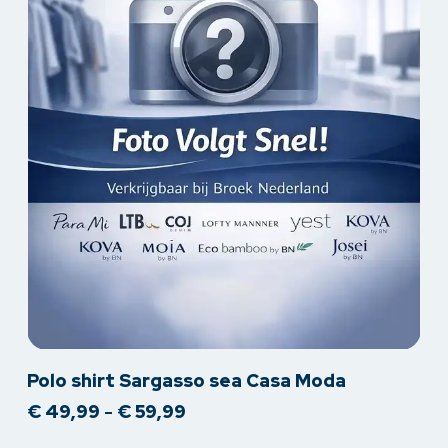
Dit
Polo shirt Sargasso sea Casa Moda
product
Prijsklasse:
€
49,99
-
€
59,99
heeft
€ 49,99
meerdere