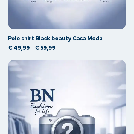
Dit
Polo shirt Black beauty Casa Moda
product
Prijsklasse:
€
49,99
-
€
59,99
heeft
€ 49,99
meerdere
tot
variaties.
€ 59,99
Deze
optie
kan
gekozen
worden
op
de
productpagina