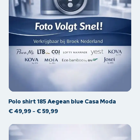
Dit
Polo shirt 185 Aegean blue Casa Moda
product
Prijsklasse:
€
49,99
-
€
59,99
heeft
€ 49,99
meerdere
tot
variaties.
€ 59,99
Deze