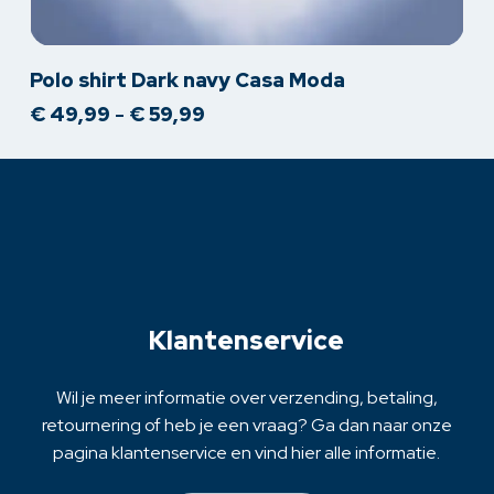
Dit
Polo shirt Dark navy Casa Moda
product
Prijsklasse:
€
49,99
-
€
59,99
heeft
€ 49,99
meerdere
tot
variaties.
€ 59,99
Deze
optie
kan
gekozen
worden
op
Klantenservice
de
productpagina
Wil je meer informatie over verzending, betaling,
retournering of heb je een vraag? Ga dan naar onze
pagina klantenservice en vind hier alle informatie.