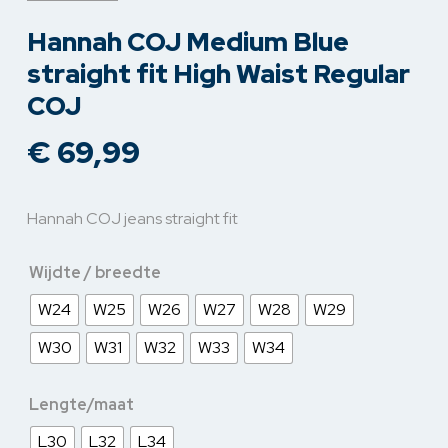
Hannah COJ Medium Blue
straight fit High Waist Regular
COJ
€
69,99
Hannah COJ jeans straight fit
Wijdte / breedte
W24
W25
W26
W27
W28
W29
W30
W31
W32
W33
W34
Lengte/maat
L30
L32
L34