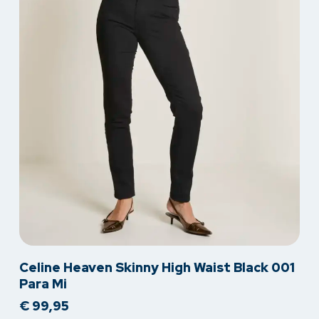
Dit
Celine Heaven Skinny High Waist Black 001
product
Para Mi
heeft
€
99,95
meerdere