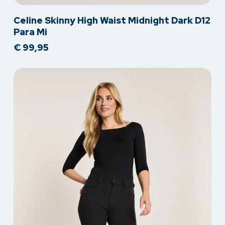
Dit
Celine Skinny High Waist Midnight Dark D12
product
Para Mi
heeft
€
99,95
meerdere
variaties.
Deze
optie
kan
gekozen
worden
op
de
productpagina