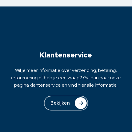
variaties.
Deze
optie
kan
gekozen
worden
op
Klantenservice
de
productpagina
Wil je meer informatie over verzending, betaling,
retournering of heb je een vraag? Ga dan naar onze
pagina klantenservice en vind hier alle informatie.
Bekijken