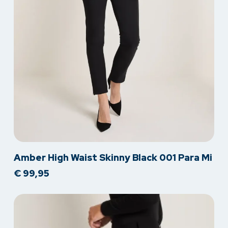
Dit
Amber High Waist Skinny Black 001 Para Mi
product
€
99,95
heeft
meerdere
variaties.
Deze
optie