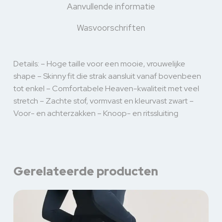
Aanvullende informatie
Wasvoorschriften
Details: – Hoge taille voor een mooie, vrouwelijke
shape – Skinny fit die strak aansluit vanaf bovenbeen
tot enkel – Comfortabele Heaven-kwaliteit met veel
stretch – Zachte stof, vormvast en kleurvast zwart –
Voor- en achterzakken – Knoop- en ritssluiting
Gerelateerde producten