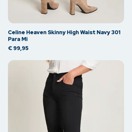
Dit
Celine Heaven Skinny High Waist Navy 301
product
Para Mi
heeft
€
99,95
meerdere
variaties.
Deze
optie
kan
gekozen
worden
op
de
productpagina