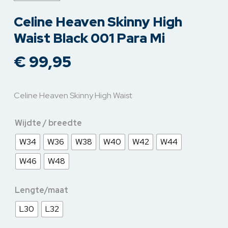
Celine Heaven Skinny High
Waist Black 001 Para Mi
€
99,95
Celine Heaven Skinny High Waist
Wijdte / breedte
W34
W36
W38
W40
W42
W44
W46
W48
Lengte/maat
L30
L32