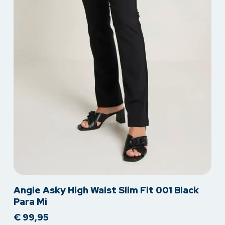
Dit
Angie Asky High Waist Slim Fit 001 Black
product
Para Mi
heeft
€
99,95
meerdere