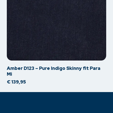
de
productpagina
Dit
Amber D123 – Pure Indigo Skinny fit Para
product
Mi
heeft
€
139,95
meerdere
variaties.
Deze
optie
kan