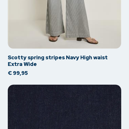
Dit
Scotty spring stripes Navy High waist
product
Extra Wide
heeft
€
99,95
meerdere
variaties.
Deze
optie
kan
gekozen
worden
op