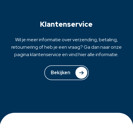
gekozen
worden
op
Klantenservice
de
productpagina
Wil je meer informatie over verzending, betaling,
retournering of heb je een vraag? Ga dan naar onze
pagina klantenservice en vind hier alle informatie.
Bekijken