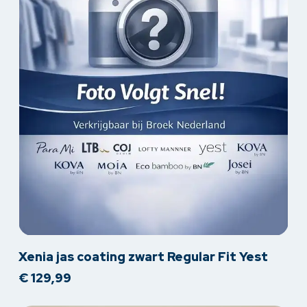
Dit
Xenia jas coating zwart Regular Fit Yest
product
€
129,99
heeft
meerdere