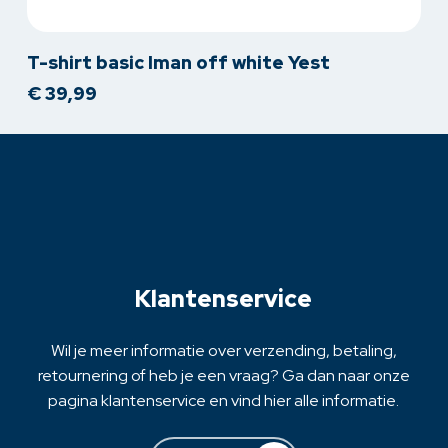
Dit
T-shirt basic Iman off white Yest
product
€
39,99
heeft
meerdere
variaties.
Deze
optie
kan
gekozen
worden
op
Klantenservice
de
productpagina
Wil je meer informatie over verzending, betaling,
retournering of heb je een vraag? Ga dan naar onze
pagina klantenservice en vind hier alle informatie.