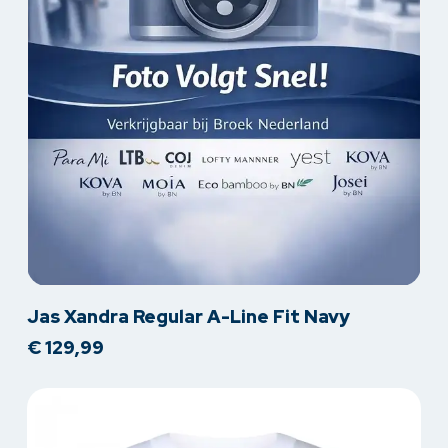
Dit
Jas Xandra Regular A-Line Fit Navy
product
€
129,99
heeft
meerdere
variaties.
Deze
optie