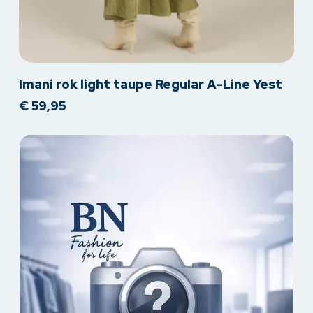
Dit
Imani rok light taupe Regular A-Line Yest
product
€
59,95
heeft
meerdere
variaties.
Deze
optie
kan
gekozen
worden
op
de
productpagina