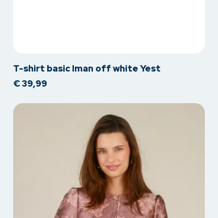
Dit
T-shirt basic Iman off white Yest
product
€
39,99
heeft
meerdere
variaties.
Deze
optie
kan
gekozen
worden
op
de
productpagina