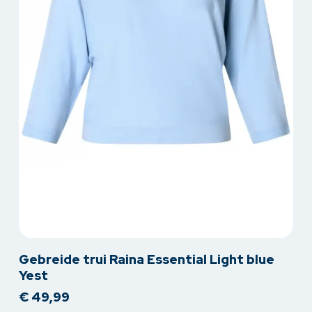
Dit
Gebreide trui Raina Essential Light blue
product
Yest
heeft
€
49,99
meerdere