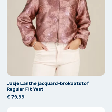
Dit
Jasje Lanthe jacquard-brokaatstof
product
Regular Fit Yest
heeft
€
79,99
meerdere
variaties.
Deze