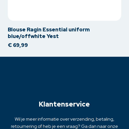
Dit
Blouse Ragin Essential uniform
product
blue/offwhite Yest
heeft
€
69,99
meerdere
variaties.
Deze
optie
kan
gekozen
worden
op
Klantenservice
de
productpagina
Wil je meer informatie over verzending, betaling,
retournering of heb je een vraag? Ga dan naar onze